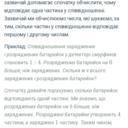
зазвичай допомагає спочатку обчислити, чому
відповідає одна частина у співвідношенні.
Зазвичай ми обчислюємо числа, які шукаємо, за
тим, скільки частин у співвідношенні відповідає
першому і другому числам.
Приклад:
Співвідношення заряджених
і розряджених батарейок у детекторі смурфиків
1:4
1
:
4
6
6
становить
. Розряджених батарейок на
більше, ніж заряджених. Скільки ж є всього
заряджених і розряджених батарейок?
Спочатку давайте порахуємо, скільки батарейок
відповідають одній частині. Ми знаємо, що
розряджених батарейок на 6 більше, ніж
4
4
заряджених. Розряджені батарейки утворюють
1
1
частини, а заряджені
частину. Таким чином,