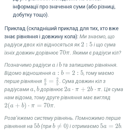
інформації про значення суми (або різниці,
добутку тощо).
Приклад (складніший приклад для тих, хто вже
знає рівняння і довжину кола):
Ми знаємо, що
2
2
:
5
радіуси двох кіл відносяться як
і що сума
:
70
7
0
їхніх довжин дорівнює
. Якими є радіуси кіл?
π
5
\pi
a
b
Позначимо радіуси
і
та запишемо рівняння.
a
b
a
:
=
2
:
5
Відомо відношення
, тому маємо
a
b
2
:
\frac{a}
=
a
перше рівняння
. Сума довжин кіл з
5
b
b
{b}=\frac{2}
a,b
,
2a\cdot
2
⋅
+
2
⋅
радіусами
дорівнює
. Ця сума
a
b
a
π
b
π
=
{5}
\pi +
2(a+b)
нам відома, тому друге рівняння має вигляд
2
2b\cdot
= 70 \
2
(
+
)
⋅
=
7
0
.
a
b
π
π
:
\pi
5
Розв’яжемо систему рівнянь. Помножимо перше
5b
5
b\neq

=
0
5a=2b
5
=
2
рівняння на
(при
) і отримаємо
.
b
b
a
b