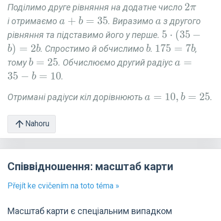
0
2\pi
2
Поділимо друге рівняння на додатне число
π
a+b=35
+
=
3
5
a
і отримаємо
. Виразимо
з другого
a
b
a
5\cdot(35-
5
⋅
(
3
5
−
рівняння та підставимо його у перше.
b)=2b
)
=
2
b
175=
1
7
5
=
7
. Спростимо й обчислимо
.
,
b
b
b
b
7b
b=25
=
2
5
a=35-
=
тому
. Обчислюємо другий радіус
b
a
b=10
3
5
−
=
1
0
.
b
a=10,b=25
=
1
0
,
=
2
5
Отримані радіуси кіл дорівнюють
.
a
b
Nahoru
Співвідношення: масштаб карти
Přejít ke cvičením na toto téma »
Масштаб карти є спеціальним випадком