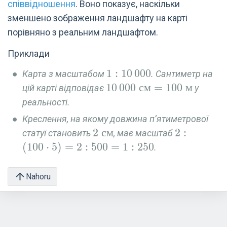
співвідношення
. Воно показує, наскільки
зменшено зображення ландшафту на карті
порівняно з реальним ландшафтом.
Приклади
1 :
1
:
1
0
0
0
0
Карта з масштабом
. Сантиметр на
10\,000
10\,000\
1
0
0
0
0
см
=
1
0
0
м
цій карті відповідає
у
\text{см}
реальності.
= 100\
Креслення, на якому довжина п’ятиметрової
\text{м}
2\
2
см
2 :
2
:
статуї становить
, має масштаб
\text{см}
(100\cdot
(
1
0
0
⋅
5
)
=
2
:
5
0
0
=
1
:
2
5
0
.
5) = 2 :
500 = 1 :
Nahoru
250