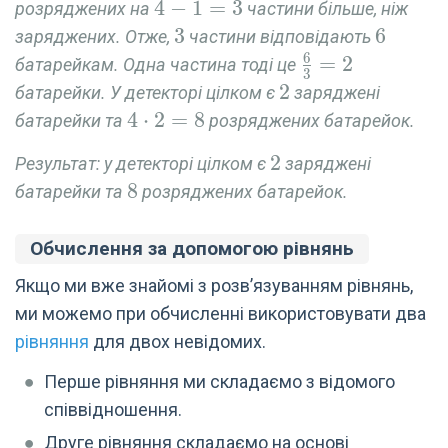
4-
4
−
1
=
3
розряджених на
частини більше, ніж
1=3
3
3
6
6
заряджених. Отже,
частини відповідають
6
\frac{6}
=
2
батарейкам. Одна частина тоді це
3
{3}=2
2
2
батарейки. У детекторі цілком є
заряджені
4
4
⋅
2
=
8
батарейки та
розряджених батарейок.
\cdot
2
2
Результат: у детекторі цілком є
заряджені
2 = 8
8
8
батарейки та
розряджених батарейок.
Обчислення за допомогою рівнянь
Якщо ми вже знайомі з розв’язуванням рівнянь,
ми можемо при обчисленні використовувати два
рівняння
для двох невідомих.
Перше рівняння ми складаємо з відомого
співвідношення.
Друге рівняння складаємо на основі