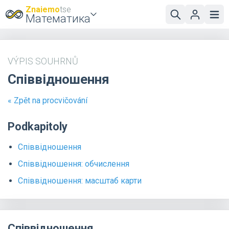
Znaiemo
tse
Математика
VÝPIS SOUHRNŮ
Співвідношення
« Zpět na procvičování
Podkapitoly
Співвідношення
Співвідношення: обчислення
Співвідношення: масштаб карти
Співвідношення