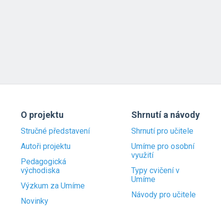
O projektu
Shrnutí a návody
Stručné představení
Shrnutí pro učitele
Autoři projektu
Umíme pro osobní
využití
Pedagogická
východiska
Typy cvičení v
Umíme
Výzkum za Umíme
Návody pro učitele
Novinky