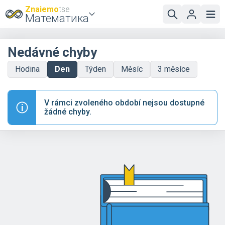
Znaiemo
tse
Математика
Nedávné chyby
Hodina
Den
Týden
Měsíc
3 měsíce
V rámci zvoleného období nejsou dostupné
žádné chyby.