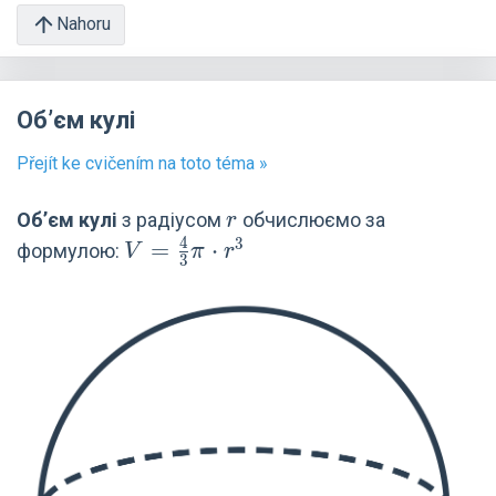
Nahoru
Обʼєм кулі
Přejít ke cvičením na toto téma »
r
Об’єм кулі
з радіусом
обчислюємо за
r
4
3
V=\frac{4}
=
⋅
формулою:
V
π
r
3
{3} \pi
\cdot r^3