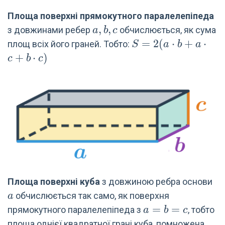
Площа поверхні прямокутного паралелепіпеда
a,b,c
,
,
з довжинами ребер
обчислюється, як сума
a
b
c
S=2
=
2
(
⋅
+
⋅
площ всіх його граней. Тобто:
S
a
b
a
(a\cdot
+
⋅
)
c
b
c
b +
a\cdot
c + b
\cdot
c)
a
Площа поверхні куба
з довжиною ребра основи
обчислюється так само, як поверхня
a
a=b=c
=
=
прямокутного паралелепіпеда з
, тобто
a
b
c
площа однієї квадратної грані куба, помножена