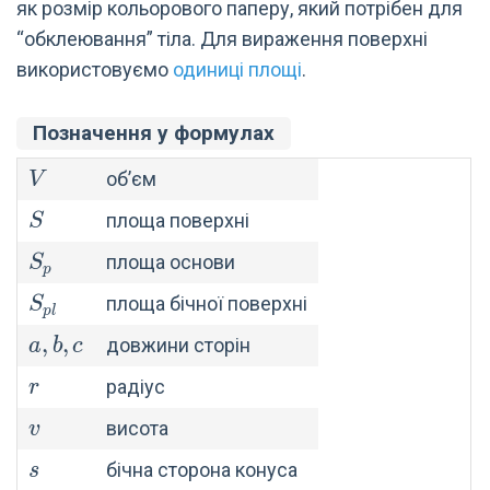
як розмір кольорового паперу, який потрібен для
“обклеювання” тіла. Для вираження поверхні
використовуємо
одиниці площі
.
Позначення у формулах
V
об’єм
V
S
площа поверхні
S
S_p
площа основи
S
p
S_{pl}
площа бічної поверхні
S
p
l
a,
,
,
довжини сторін
a
b
c
b,
r
радіус
r
c
v
висота
v
s
бічна сторона конуса
s