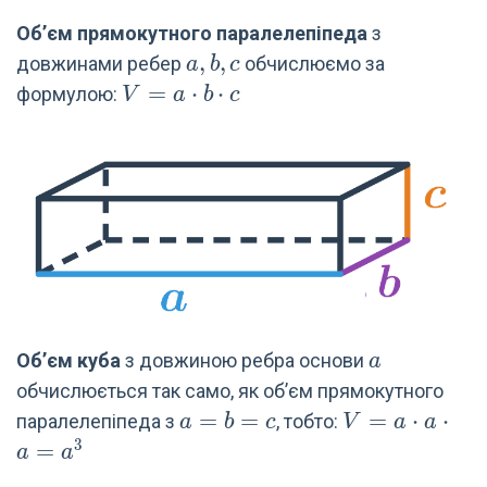
Об’єм прямокутного паралелепіпеда
з
a,b,c
,
,
довжинами ребер
обчислюємо за
a
b
c
V=a\cdot
=
⋅
⋅
формулою:
V
a
b
c
b\cdot c
a
Об’єм куба
з довжиною ребра основи
a
обчислюється так само, як об’єм прямокутного
a=b=c
=
=
V=a\cdot
=
⋅
⋅
паралелепіпеда з
, тобто:
a
b
c
V
a
a
a\cdot
3
=
a
a
a=a^3