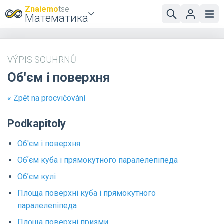
Znaiemo
tse
Математика
VÝPIS SOUHRNŮ
Об'єм і поверхня
« Zpět na procvičování
Podkapitoly
Об'єм і поверхня
Обʼєм куба і прямокутного паралелепіпеда
Обʼєм кулі
Площа поверхні куба і прямокутного
паралелепіпеда
Площа поверхні призми