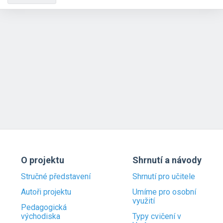
O projektu
Shrnutí a návody
Stručné představení
Shrnutí pro učitele
Autoři projektu
Umíme pro osobní
využití
Pedagogická
východiska
Typy cvičení v