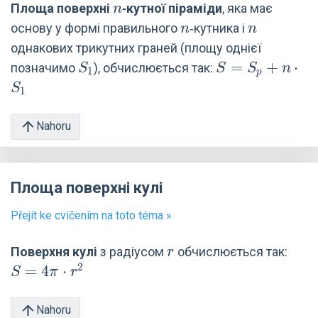
n
Площа поверхні
‑кутної піраміди
, яка має
n
n
n
основу у формі правильного
‑кутника і
n
n
однакових трикутних граней (площу однієї
S_1
S=
=
+
⋅
позначимо
), обчислюється так:
S
S
S
n
1
p
S_p +
S
1
n\cdot
S_1
Nahoru
Площа поверхні кулі
Přejít ke cvičením na toto téma »
r
S=4
Поверхня кулі
з радіусом
обчислюється так:
r
\pi
2
=
4
⋅
S
π
r
\cdo
r^2
Nahoru