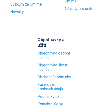
Umíme
Výzkum za Umíme
Návody pro učitele
Novinky
Objednávky a
užití
Objednávka osobní
licence
Objednávka školní
licence
Obchodní podmínky
Zpracování
osobních údajů
Podmínky užití
Kontaktní údaje