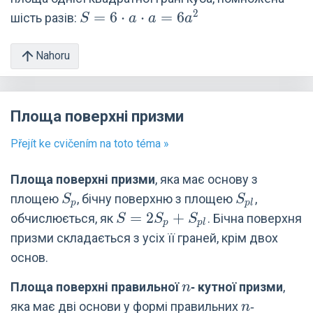
2
S =
=
6
⋅
⋅
=
6
шість разів:
S
a
a
a
6\cdot
a\cdot
Nahoru
a =
6a^2
Площа поверхні призми
Přejít ke cvičením na toto téma »
Площа поверхні призми
, яка має основу з
S_p
S_{pl}
площею
, бічну поверхню з площею
,
S
S
p
p
l
S=2S_p
=
2
+
обчислюється, як
. Бічна поверхня
S
S
S
p
p
l
+
призми складається з усіх її граней, крім двох
S_{pl}
основ.
n
Площа поверхні правильної
‑ кутної призми
,
n
n
яка має дві основи у формі правильних
‑
n