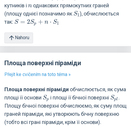
n
кутників і
однакових прямокутних граней
n
S_1
(площу однієї позначимо як
), обчислюється
S
1
S=2S_p
=
2
+
⋅
так:
S
S
n
S
1
p
+
n\cdot
Nahoru
S_1
Площа поверхні піраміди
Přejít ke cvičením na toto téma »
Площа поверхні піраміди
обчислюється, як сума
S_p
S_{pl}
площі її основи
і площі її бічної поверхні
.
S
S
p
p
l
Площу бічної поверхні обчислюємо, як суму площ
граней піраміди, які утворюють бічну поверхню
(тобто всі грані піраміди, крім її основи).