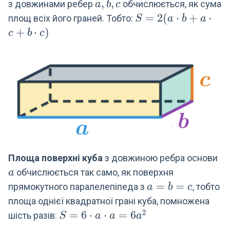
a,b,c
,
,
з довжинами ребер
обчислюється, як сума
a
b
c
S=2
=
2
(
⋅
+
⋅
площ всіх його граней. Тобто:
S
a
b
a
(a\cdot
+
⋅
)
c
b
c
b +
a\cdot
c + b
\cdot
c)
a
Площа поверхні куба
з довжиною ребра основи
обчислюється так само, як поверхня
a
a=b=c
=
=
прямокутного паралелепіпеда з
, тобто
a
b
c
площа однієї квадратної грані куба, помножена
2
S =
=
6
⋅
⋅
=
6
шість разів:
S
a
a
a
6\cdot