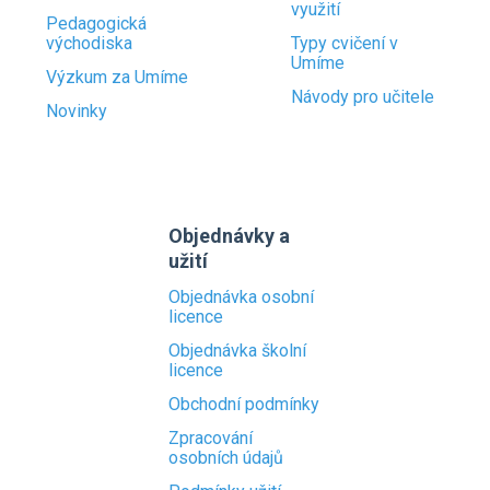
využití
Pedagogická
východiska
Typy cvičení v
Umíme
Výzkum za Umíme
Návody pro učitele
Novinky
Objednávky a
užití
Objednávka osobní
licence
Objednávka školní
licence
Obchodní podmínky
Zpracování
osobních údajů