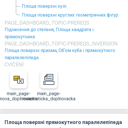
Площа поверхні кулі
Площа поверхні круглих геометричних фігур
PAGE_DASHBOARD_TOPIC-PREREQS
Піднесення до степеня
,
Площа квадрата і
прямокутника
PAGE_DASHBOARD_TOPIC-PREREQS_INVERSION
Площа поверхні призми
,
Обʼєм куба і прямокутного
паралелепіпеда
CVIČENÍ
main_page-
main_page-
nova_doplnovacka
matematicka_doplnovacka
Площа поверхні прямокутного паралелепіпеда