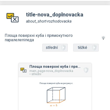
a\cdot
a =
title-nova_doplnovacka
6a^2
about_short-rozhodovacka
Площа поверхні куба і прямокутного
паралелепіпеда
střední
těžké
Площа поверхні куба і прямокутного паралелепіпеда
main_page-nova_doplnovacka
• střední