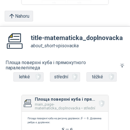
Nahoru
title-matematicka_doplnovacka
about_short-vpisovacka
Площа поверхні куба і прямокутного
паралелепіпеда
lehké
střední
těžké
Площа поверхні куба і прямокутного паралелепіпеда
main_page-
matematicka_doplnovacka • střední