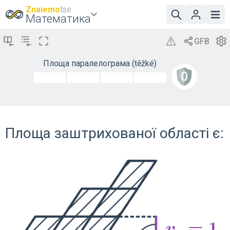
Znaiemo
tse
Математика
Площа паралелограма (těžké)
Площа заштрихованої області є: