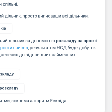
 спільні.
 дільник, просто виписавши всі дільники.
ків
ьний дільник за допомогою
розкладу на прості
простих чисел
, результатом НСД буде добуток
іднесених до відповідних найменших
озкладу
 розкладу
итми, зокрема алгоритм Евкліда.