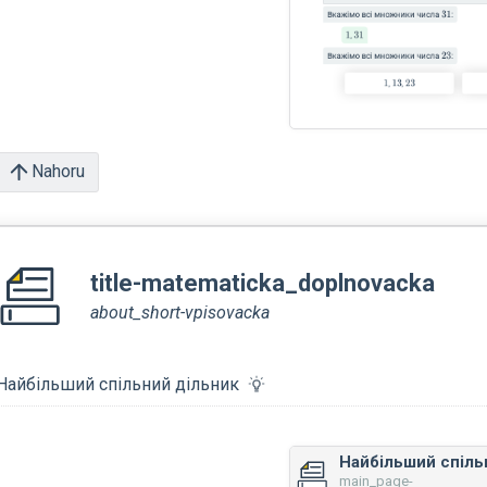
Nahoru
title-matematicka_doplnovacka
about_short-vpisovacka
Найбільший спільний дільник
main_page-