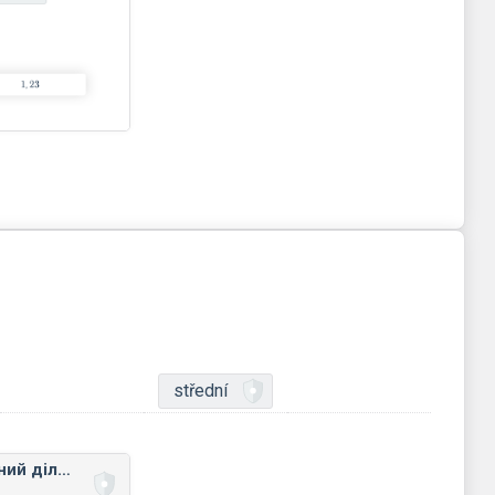
střední
Найбільший спільний дільник