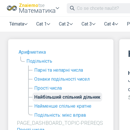
Znaiemo
tse
Математика
Témata
Cat 1
Cat 2
Cat 3
Cat 4
P
Арифметика
Подільність
Парні та непарні числа
Ознаки подільності чисел
Прості числа
Найбільший спільний дільник
Найменше спільне кратне
Подільність: мікс вправ
PAGE_DASHBOARD_TOPIC-PREREQS
Прості числа