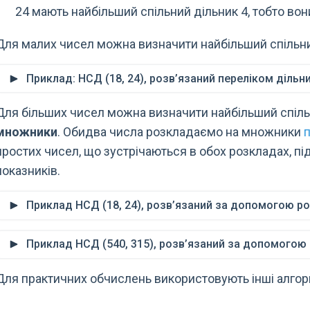
24 мають найбільший спільний дільник 4, тобто вони
Для малих чисел можна визначити найбільший спільний
Приклад: НСД (18, 24), розв’язаний переліком дільни
Для більших чисел можна визначити найбільший спіл
множники
. Обидва числа розкладаємо на множники
простих чисел, що зустрічаються в обох розкладах, п
показників.
Приклад НСД (18, 24), розв’язаний за допомогою р
Приклад НСД (540, 315), розв’язаний за допомогою
Для практичних обчислень використовують інші алгор