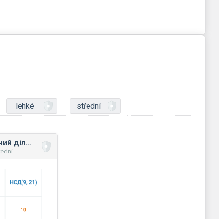
lehké
střední
Найбільший спільний дільник
řední