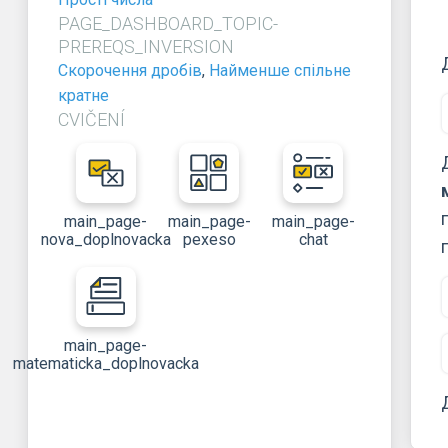
PAGE_DASHBOARD_TOPIC-
PREREQS_INVERSION
Скорочення дробів
,
Найменше спільне
кратне
CVIČENÍ
main_page-
main_page-
main_page-
nova_doplnovacka
pexeso
chat
main_page-
matematicka_doplnovacka