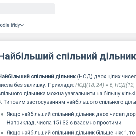
odle třídy
Найбільший спільний дільни
Найбільший спільний дільник
(НСД) двох цілих чисел
числа без залишку. Приклади:
НСД(18, 24) = 6, НСД(12, 
спільного дільника можна узагальнити на більшу кільк
5
. Типовим застосуванням найбільшого спільного діль
Якщо найбільший спільний дільник двох чисел дорі
Наприклад, числа 15 і 32 є взаємно простими.
Якщо найбільший спільний дільник більше ніж 1, то