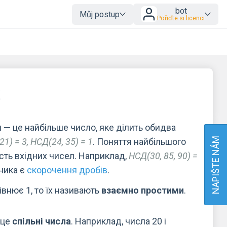
bot
Můj postup
Pořiďte si licenci
к
 — це найбільше число, яке ділить обидва
NAPIŠTE NÁM
21) = 3, НСД(24, 35) = 1
. Поняття найбільшого
ість вхідних чисел. Наприклад,
НСД(30, 85, 90) =
ника є
скорочення дробів
.
внює 1, то їх називають
взаємно простими
.
 це
спільні числа
. Наприклад, числа 20 і