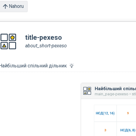
Nahoru
title-pexeso
about_short-pexeso
Найбільший спільний дільник
main_page-pexeso • st