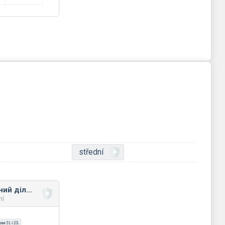
střední
Найбільший спільний дільник без застосування степенів
ní