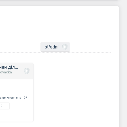
střední
Найбільший спільний дільник
novacka