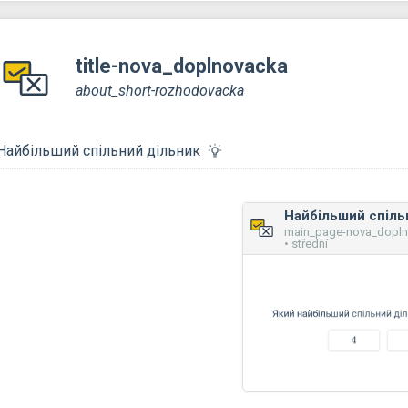
title-nova_doplnovacka
about_short-rozhodovacka
Найбільший спільний дільник
main_page-nova_dopl
• střední