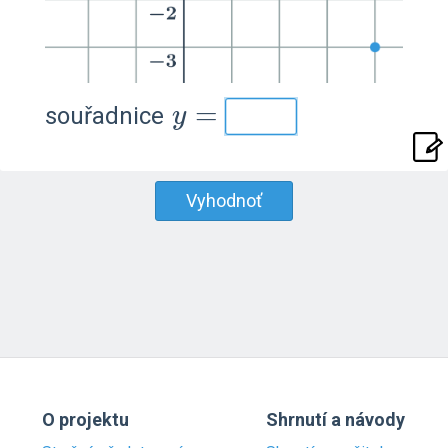
y=
=
souřadnice
y
Vyhodnoť
O projektu
Shrnutí a návody