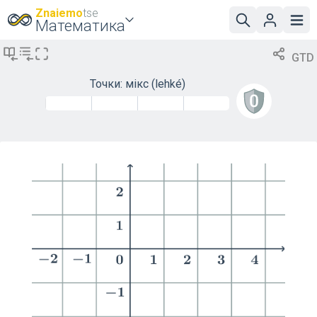
Znaiemo
tse
Математика
GTD
Точки: мікс
(lehké)