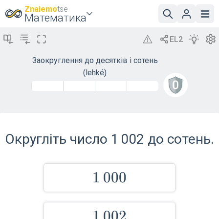
Znaiemo
tse
Математика
Заокруглення до десятків і сотень
(lehké)
Округліть число 1 002 до сотень.
1\,000
1
0
0
0
1\,002
1
0
0
2