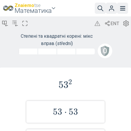
Znaiemo
tse
Математика
Степені та квадратні корені: мікс
вправ (střední)
2
53^2
5
3
53\cdot
5
3
⋅
5
3
53