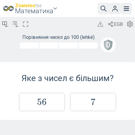
Znaiemo
tse
Математика
Порівняння чисел до 100 (lehké)
Яке з чисел є більшим?
56
5
6
7
7