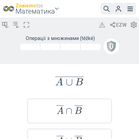
Znaiemo
tse
Математика
Операції з множинами (těžké)
\overline{A
∪
A
B
\cup B}
\overline{A}
∩
A
B
\cap
\overline{B}