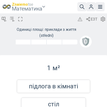
Znaiemo
tse
Математика
Одиниці площі: приклади з життя
(střední)
1 м²
підлога в кімнаті
стіл