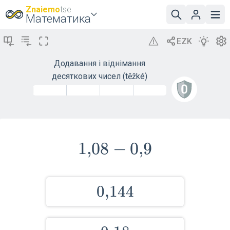
Znaiemo
tse
Математика
Додавання і віднімання
десяткових чисел (těžké)
1{,}08-
1
,
0
8
−
0
,
9
0{,}9
0{,}144
0
,
1
4
4