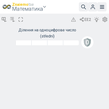
Znaiemo
tse
Математика
Ділення на одноцифрове число
(střední)