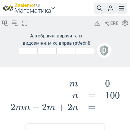
Znaiemo
tse
Математика
Алгебраїчні вирази та їх
видозміни: мікс вправ (střední)
=
0
\begin{array}
m
=
1
0
0
{rrl}m&=&0\\n&=&100\\2
n
2
−
2
+
2
=
2m+2n&=&\end{array}
m
n
m
n