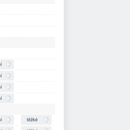
í
í
í
í
í
těžké