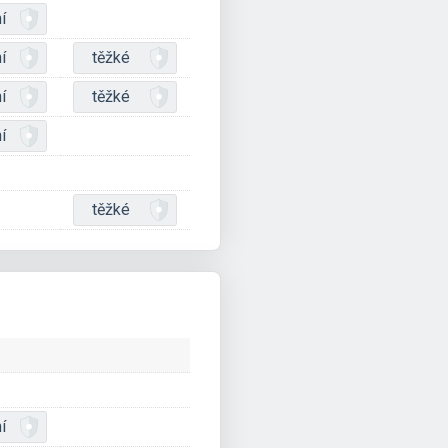
í
í
těžké
í
těžké
í
těžké
í