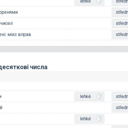
lehké
středn
коренями
středn
 чисел
středn
ені: мікс вправ
středn
десяткові числа
и
lehké
středn
й
středn
lehké