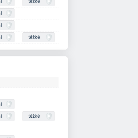
í
těžké
í
í
í
těžké
í
í
těžké