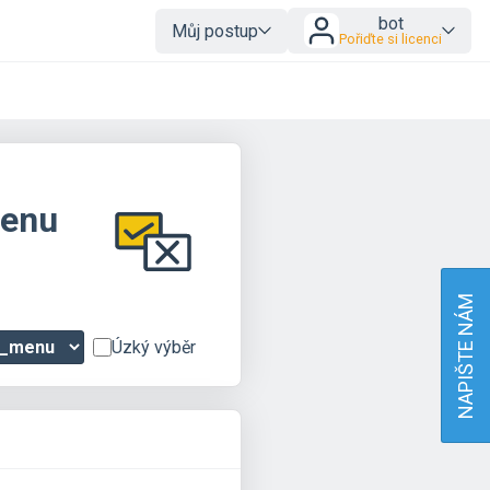
bot
Můj postup
Pořiďte si licenci
menu
NAPIŠTE NÁM
Úzký výběr