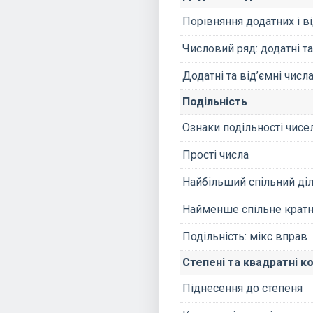
Порівняння додатних і в
Числовий ряд: додатні та
Додатні та від’ємні числ
Подільність
Ознаки подільності чисе
Прості числа
Найбільший спільний ді
Найменше спільне крат
Подільність: мікс вправ
Степені та квадратні к
Піднесення до степеня