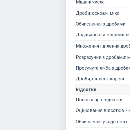
Мішані числа
Дроби: основи, мікс
Обчислення з дробами
Додавання та відніманн
Множення і ділення дро
Розрахунки з дробами: м
Просунута лічба з дроба
Дроби, степені, корені
Відсотки
Поняття про відсотки
Оцінювання відсотків - 
Обчислення у відсотках