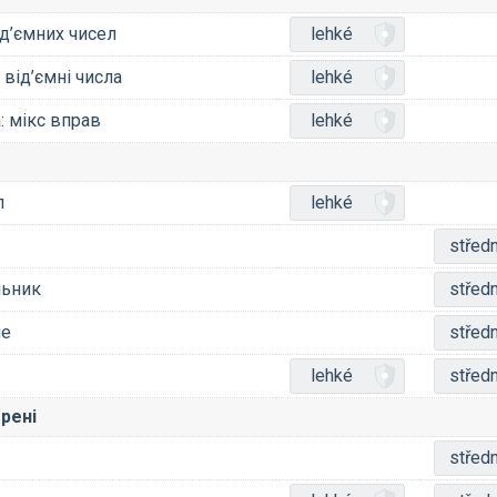
ід’ємних чисел
lehké
 від’ємні числа
lehké
а: мікс вправ
lehké
л
lehké
středn
льник
středn
не
středn
lehké
středn
орені
středn