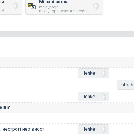
Порівняння додатних і від’ємних чисел
Мішані числа
main_page-
hké
nova_doplnovacka • střední
lehké
středn
lehké
лення
0
 нестрогі нерівності
lehké