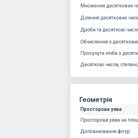
Множення десяткових ч
Ділення десяткових чис
Дроби та десяткові числ
Обчислення з десяткови
Просунута лічба з деся
Десяткові числа, степені
Геометрія
Просторова уява
Просторова уява на пло
Доповнювання фігур