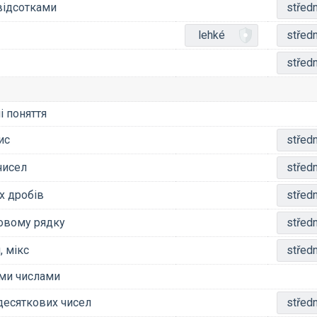
відсотками
středn
lehké
středn
středn
і поняття
ис
středn
чисел
středn
х дробів
středn
ловому рядку
středn
, мікс
středn
ми числами
десяткових чисел
středn