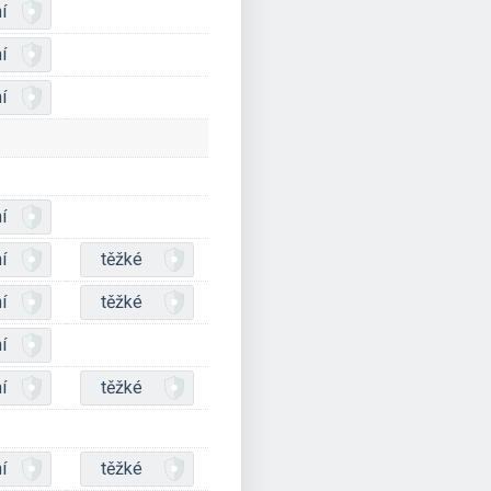
í
í
í
í
í
těžké
í
těžké
í
í
těžké
í
těžké