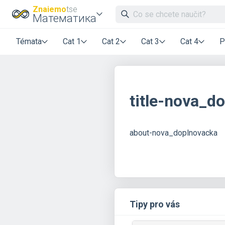
Znaiemo
tse
Математика
Témata
Cat 1
Cat 2
Cat 3
Cat 4
P
title-nova_d
about-nova_doplnovacka
Tipy pro vás