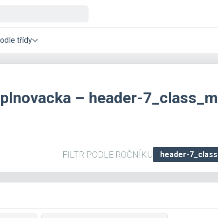
odle třídy
oplnovacka – header-7_class_
FILTR PODLE ROČNÍKU