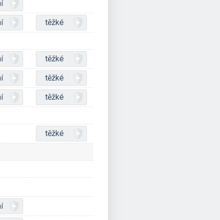
í
í
těžké
í
těžké
í
těžké
í
těžké
těžké
í