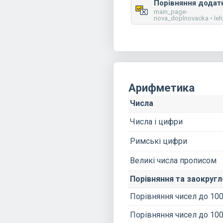
main_page-
nova_doplnovacka • le
Арифметика
Числа
Числа і цифри
Римські цифри
Великі числа прописом
Порівняння та заокруг
Порівняння чисел до 10
Порівняння чисел до 100: