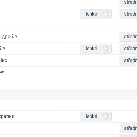
středn
lehké
středn
я дробів
středn
бів
lehké
středn
ікс
středn
ми
крапки
lehké
středn