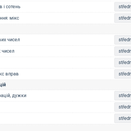
 і сотень
středn
ння: мікс
středn
их чисел
středn
 чисел
středn
středn
кс вправ
středn
цій
ацій, дужки
středn
středn
středn