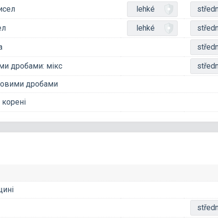
исел
lehké
středn
ел
lehké
středn
а
středn
ми дробами: мікс
středn
тковими дробами
, корені
щині
středn