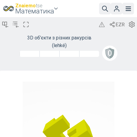
Znaiemo
tse
Математика
3D об’єкти з різних ракурсів
(lehké)