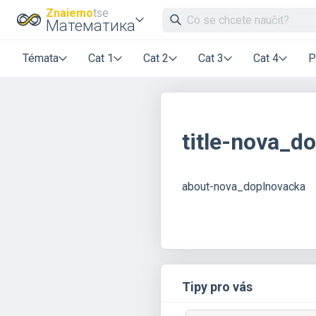
Znaiemo
tse
Математика
Témata
Cat 1
Cat 2
Cat 3
Cat 4
P
title-nova_d
about-nova_doplnovacka
Tipy pro vás