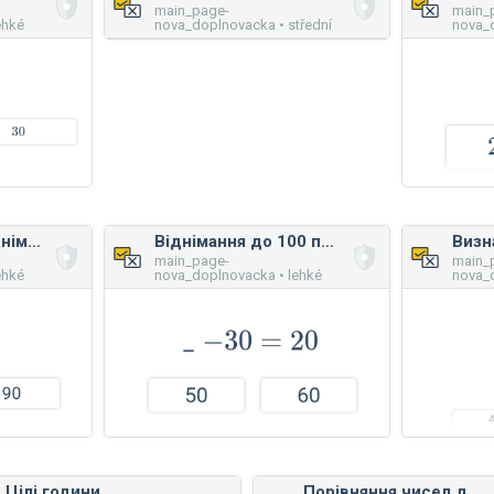
main_page-
main_
ehké
nova_doplnovacka • střední
nova_d
Додавання та віднімання do 100 по десятках
Віднімання до 100 по десятках
main_page-
main_
ehké
nova_doplnovacka • lehké
nova_d
Цілі години
Порівняння чисел до 100: строгі нерівності