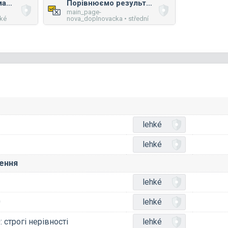
Додавання і віднімання до 10: мікс вправ
Порівнюємо результати: додавання і віднімання до 20
main_page-
hké
nova_doplnovacka • střední
lehké
lehké
лення
lehké
0
lehké
 строгі нерівності
lehké