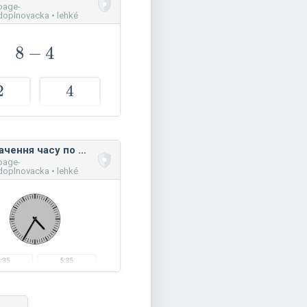
page-
oplnovacka • lehké
Визначення часу по хвилинах
page-
oplnovacka • lehké