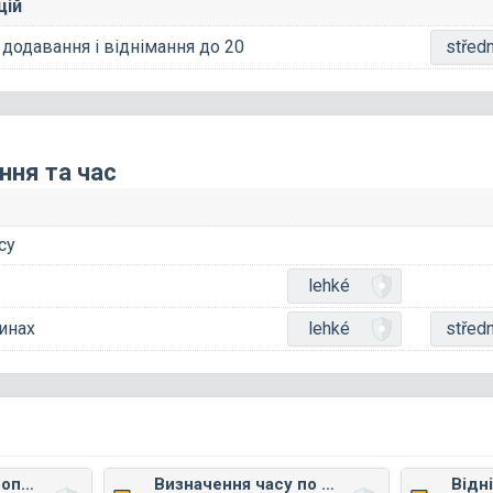
цій
додавання і віднімання до 20
středn
ння та час
су
lehké
инах
lehké
středn
Числа до 1000 прописом
Визначення часу по хвилинах
Відн