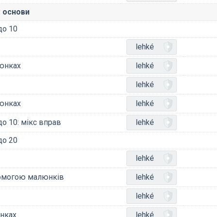
: основи
до 10
lehké
люнках
lehké
lehké
люнках
lehké
до 10: мікс вправ
lehké
до 20
lehké
помогою малюнків
lehké
lehké
инках
lehké