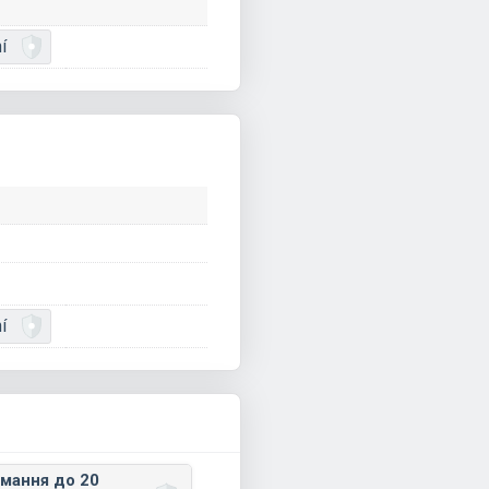
í
í
імання до 20