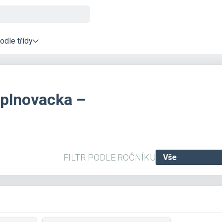
odle třídy
oplnovacka –
FILTR PODLE ROČNÍKU