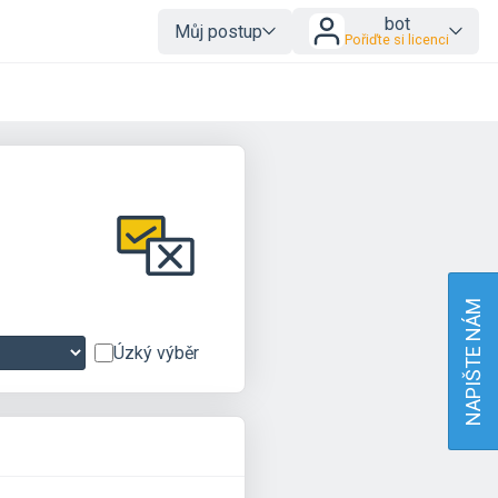
bot
Můj postup
Pořiďte si licenci
NAPIŠTE NÁM
Úzký výběr