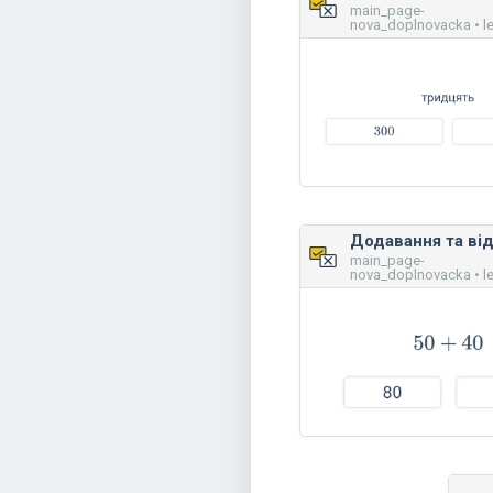
main_page-
nova_doplnovacka • l
main_page-
nova_doplnovacka • l