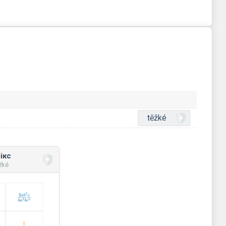
těžké
ікс
žké