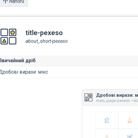
Nahoru
title-pexeso
about_short-pexeso
Звичайний дріб
Дробові вирази: мікс
Дробові вирази: м
main_page-pexeso • tě