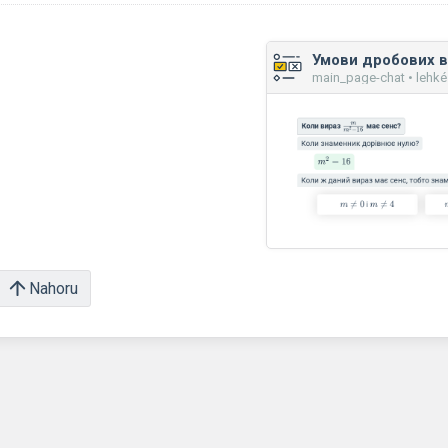
Умови дробових в
main_page-chat • lehké
Nahoru