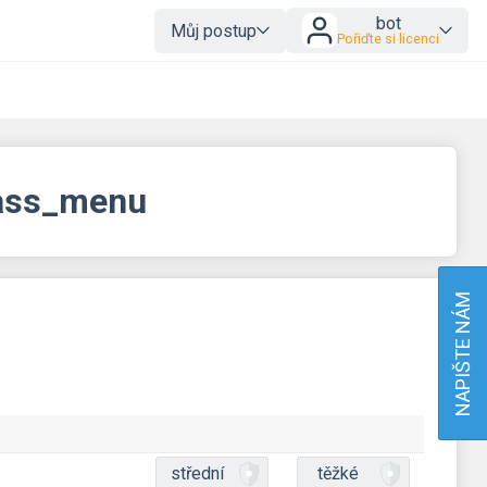
bot
Můj postup
Pořiďte si licenci
lass_menu
NAPIŠTE NÁM
střední
těžké