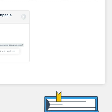
иразів