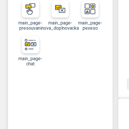
main_page-
main_page-
main_page-
presouvani
nova_doplnovacka
pexeso
main_page-
chat