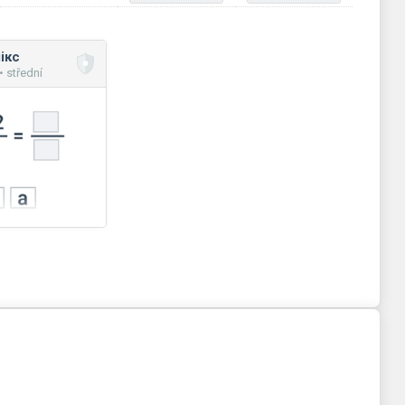
ікс
 střední