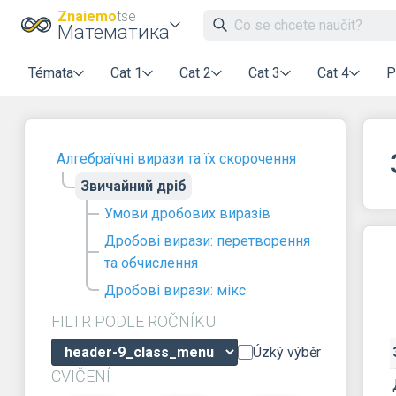
Znaiemo
tse
Математика
Témata
Cat 1
Cat 2
Cat 3
Cat 4
P
Алгебраїчні вирази та їх скорочення
Звичайний дріб
Умови дробових виразів
Дробові вирази: перетворення
та обчислення
Дробові вирази: мікс
FILTR PODLE ROČNÍKU
Úzký výběr
CVIČENÍ