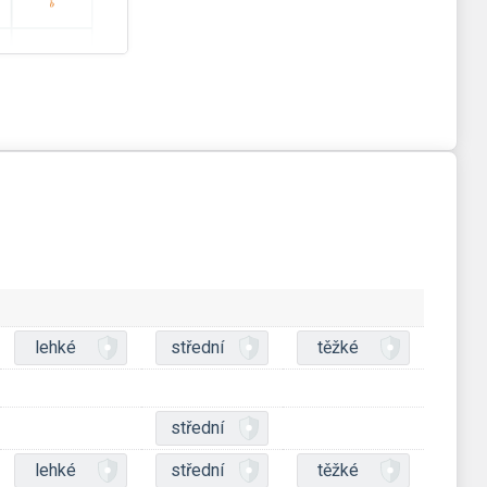
lehké
střední
těžké
střední
lehké
střední
těžké