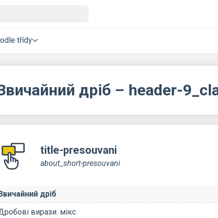
odle třídy
Звичайний дріб – header-9_c
title-presouvani
about_short-presouvani
Звичайний дріб
Дробові вирази: мікс