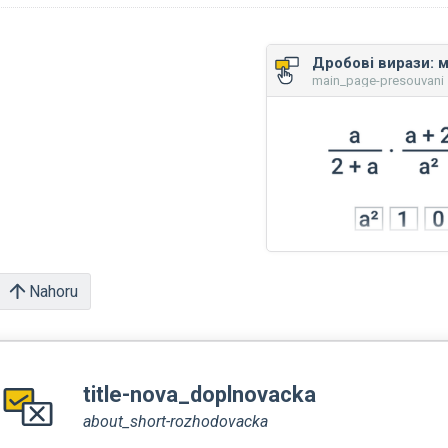
Дробові вирази: м
main_page-presouvani •
Nahoru
title-nova_doplnovacka
about_short-rozhodovacka