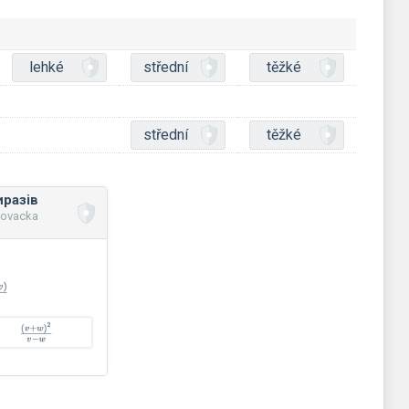
lehké
střední
těžké
střední
těžké
иразів
novacka