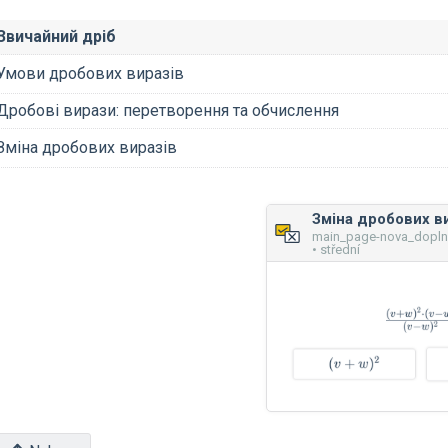
Звичайний дріб
Умови дробових виразів
Дробові вирази: перетворення та обчислення
Зміна дробових виразів
Зміна дробових в
main_page-nova_dopl
• střední