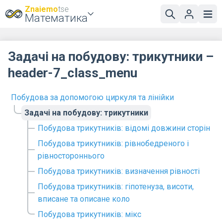
Znaiemo
tse
Математика
Задачі на побудову: трикутники –
header-7_class_menu
Побудова за допомогою циркуля та лінійки
Задачі на побудову: трикутники
Побудова трикутників: відомі довжини сторін
Побудова трикутників: рівнобедреного і
рівностороннього
Побудова трикутників: визначення рівності
Побудова трикутників: гіпотенуза, висоти,
вписане та описане коло
Побудова трикутників: мікс