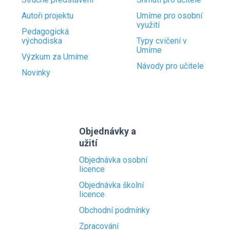
Autoři projektu
Umíme pro osobní
využití
Pedagogická
východiska
Typy cvičení v
Umíme
Výzkum za Umíme
Návody pro učitele
Novinky
Objednávky a
užití
Objednávka osobní
licence
Objednávka školní
licence
Obchodní podmínky
Zpracování