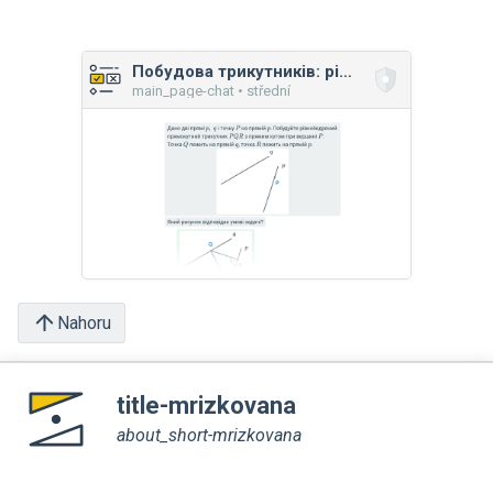
Побудова трикутників: рівнобедреного і рівностороннього
main_page-chat • střední
Nahoru
title-mrizkovana
about_short-mrizkovana