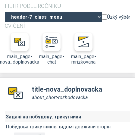
FILTR PODLE ROČNÍKU
Úzký výběr
CVIČENÍ
main_page-
main_page-
main_page-
nova_doplnovacka
chat
mrizkovana
title-nova_doplnovacka
about_short-rozhodovacka
Задачі на побудову: трикутники
Побудова трикутників: відомі довжини сторін