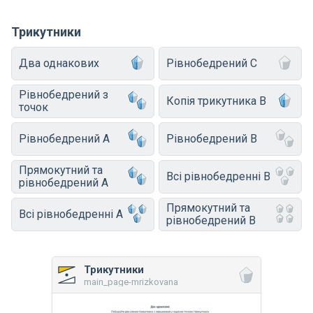
Трикутники
Два однакових
Рівнобедрений C
Рівнобедрений з
Копія трикутника B
точок
Рівнобедрений A
Рівнобедрений B
Прямокутний та
Всі рівнобедренні B
рівнобедрений A
Прямокутний та
Всі рівнобедренні A
рівнобедрений B
Трикутники
main_page-mrizkovana