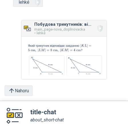
lehké
Побудова трикутників: відомі довжини сторін
main_page-nova_doplnovacka
• lehké
Nahoru
title-chat
about_short-chat