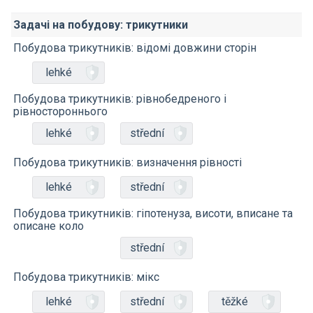
Задачі на побудову: трикутники
Побудова трикутників: відомі довжини сторін
lehké
Побудова трикутників: рівнобедреного і
рівностороннього
lehké
střední
Побудова трикутників: визначення рівності
lehké
střední
Побудова трикутників: гіпотенуза, висоти, вписане та
описане коло
střední
Побудова трикутників: мікс
lehké
střední
těžké