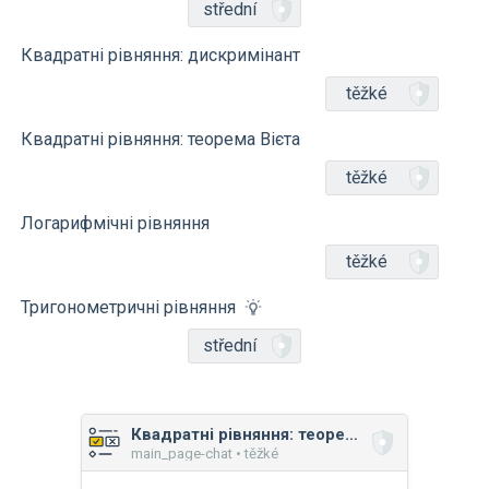
střední
Квадратні рівняння: дискримінант
těžké
Квадратні рівняння: теорема Вієта
těžké
Логарифмічні рівняння
těžké
Тригонометричні рівняння
střední
Квадратні рівняння: теорема Вієта
main_page-chat • těžké