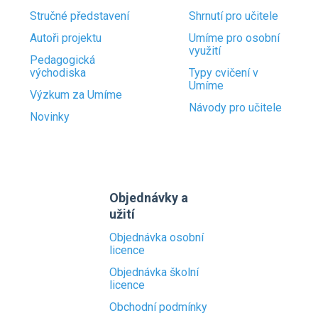
Stručné představení
Shrnutí pro učitele
Autoři projektu
Umíme pro osobní
využití
Pedagogická
východiska
Typy cvičení v
Umíme
Výzkum za Umíme
Návody pro učitele
Novinky
Objednávky a
užití
Objednávka osobní
licence
Objednávka školní
licence
Obchodní podmínky