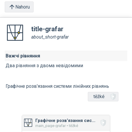
Nahoru
title-grafar
about_short-grafar
Важчі рівняння
Два рівняння з двома невідомими
Графічне розв’язання системи лінійних рівнянь
těžké
Графічне розв’язання системи лінійних рівнянь
main_page-grafar • těžké