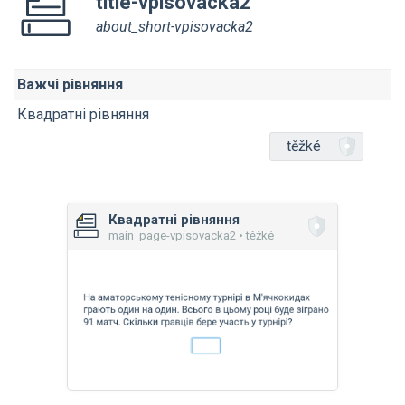
title-vpisovacka2
about_short-vpisovacka2
Важчі рівняння
Квадратні рівняння
těžké
Квадратні рівняння
main_page-vpisovacka2 • těžké