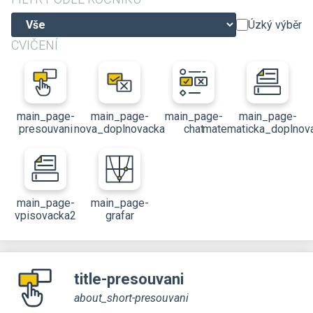
Úzký výběr
CVIČENÍ
main_page-
main_page-
main_page-
main_page-
presouvani
nova_doplnovacka
chat
matematicka_doplnov
main_page-
main_page-
vpisovacka2
grafar
title-presouvani
about_short-presouvani