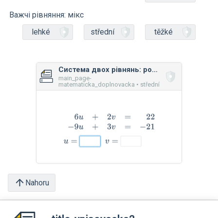
Важчі рівняння: мікс
lehké
střední
těžké
Система двох рівнянь: розв'язання методом додавання
main_page-
matematicka_doplnovacka • střední
Nahoru