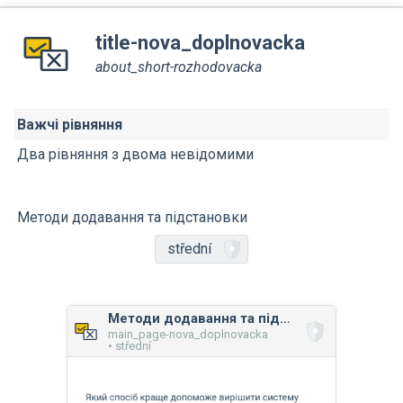
title-nova_doplnovacka
about_short-rozhodovacka
Важчі рівняння
Два рівняння з двома невідомими
Методи додавання та підстановки
střední
Методи додавання та підстановки
main_page-nova_doplnovacka
• střední