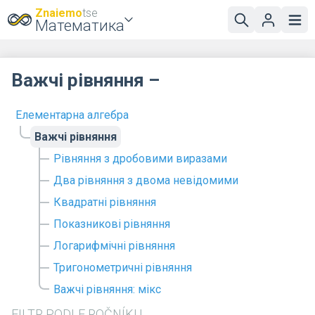
Znaiemo
tse
Математика
Важчі рівняння –
Елементарна алгебра
Важчі рівняння
Рівняння з дробовими виразами
Два рівняння з двома невідомими
Квадратні рівняння
Показникові рівняння
Логарифмічні рівняння
Тригонометричні рівняння
Важчі рівняння: мікс
FILTR PODLE ROČNÍKU