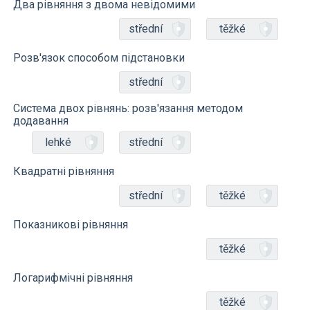
Два рівняння з двома невідомими
střední
těžké
Розв'язок способом підстановки
střední
Система двох рівнянь: розв'язання методом
додавання
lehké
střední
Квадратні рівняння
střední
těžké
Показникові рівняння
těžké
Логарифмічні рівняння
těžké