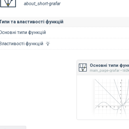
about_short-grafar
Типи та властивості функцій
Основні типи функцій
Властивості функцій
Основні типи фун
main_page-grafar • těž