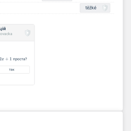
těžké
цій
novacka