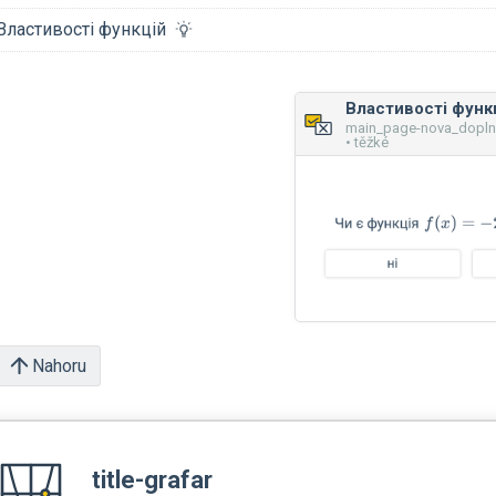
Властивості функцій
Властивості функ
main_page-nova_dopl
• těžké
Nahoru
title-grafar