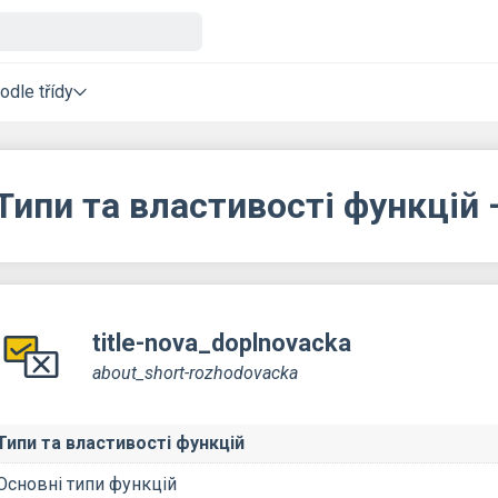
odle třídy
Типи та властивості функцій 
title-nova_doplnovacka
about_short-rozhodovacka
Типи та властивості функцій
Основні типи функцій