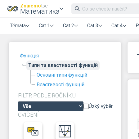
Znaiemo
tse
Математика
Témata
Cat 1
Cat 2
Cat 3
Cat 4
P
Функція
Типи та властивості функцій
Основні типи функцій
Властивості функцій
FILTR PODLE ROČNÍKU
Úzký výběr
CVIČENÍ