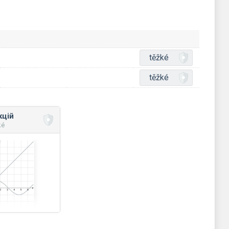
těžké
těžké
кцій
ké