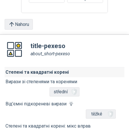
Nahoru
title-pexeso
about_short-pexeso
Степені та квадратні корені
Вирази зі степенями та коренями
střední
Від’ємні підкореневі вирази
těžké
Степені та квадратні корені: мікс вправ