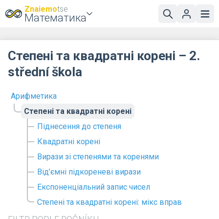
Znaiemo
tse
Математика
Степені та квадратні корені – 2.
střední škola
Арифметика
Степені та квадратні корені
Піднесення до степеня
Квадратні корені
Вирази зі степенями та коренями
Від’ємні підкореневі вирази
Експоненціальний запис чисел
Степені та квадратні корені: мікс вправ