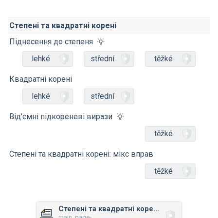
Степені та квадратні корені
Піднесення до степеня
lehké
střední
těžké
Квадратні корені
lehké
střední
Від’ємні підкореневі вирази
těžké
Степені та квадратні корені: мікс вправ
těžké
Степені та квадратні корені: мікс вправ
main_page-