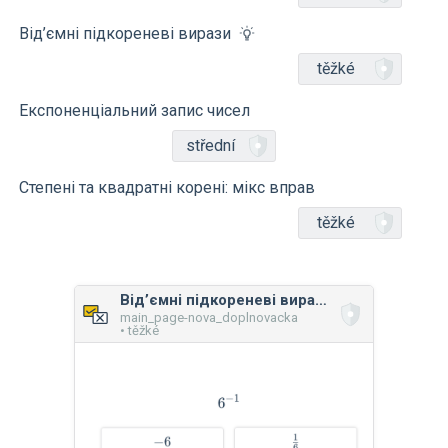
Від’ємні підкореневі вирази
těžké
Експоненціальний запис чисел
střední
Степені та квадратні корені: мікс вправ
těžké
Від’ємні підкореневі вирази
main_page-nova_doplnovacka
• těžké