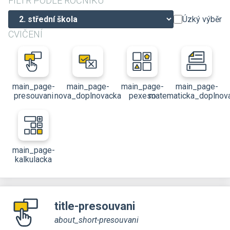
FILTR PODLE ROČNÍKU
Úzký výběr
CVIČENÍ
main_page-
main_page-
main_page-
main_page-
presouvani
nova_doplnovacka
pexeso
matematicka_doplnov
main_page-
kalkulacka
title-presouvani
about_short-presouvani