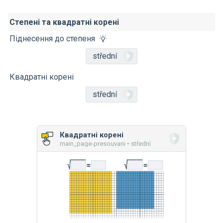
Степені та квадратні корені
Піднесення до степеня
střední
Квадратні корені
střední
Квадратні корені
main_page-presouvani • střední