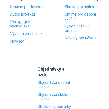
Stručné představení
Shrnutí pro učitele
Autoři projektu
Umíme pro osobní
využití
Pedagogická
východiska
Typy cvičení v
Umíme
Výzkum za Umíme
Návody pro učitele
Novinky
Objednávky a
užití
Objednávka osobní
licence
Objednávka školní
licence
Obchodní podmínky