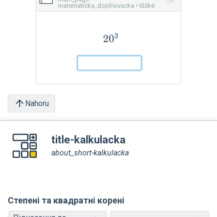
matematicka_doplnovacka • těžké
Nahoru
title-kalkulacka
about_short-kalkulacka
Степені та квадратні корені