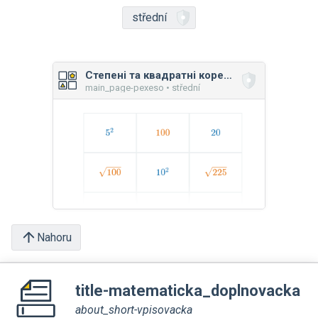
střední
Степені та квадратні корені: мікс вправ
main_page-pexeso • střední
Nahoru
title-matematicka_doplnovacka
about_short-vpisovacka