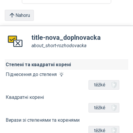
Nahoru
title-nova_doplnovacka
about_short-rozhodovacka
Степені та квадратні корені
Піднесення до степеня
těžké
Квадратні корені
těžké
Вирази зі степенями та коренями
těžké