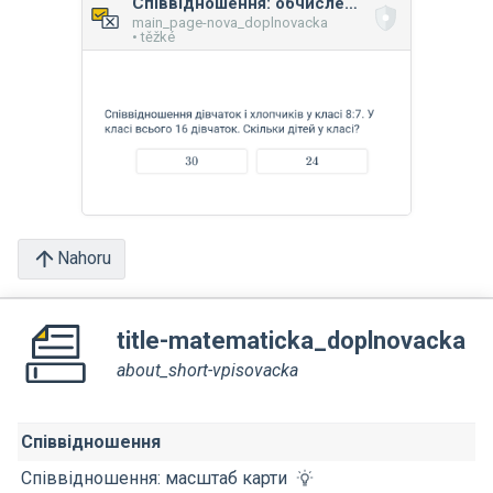
Співвідношення: обчислення
main_page-nova_doplnovacka
• těžké
Nahoru
title-matematicka_doplnovacka
about_short-vpisovacka
Співвідношення
Співвідношення: масштаб карти