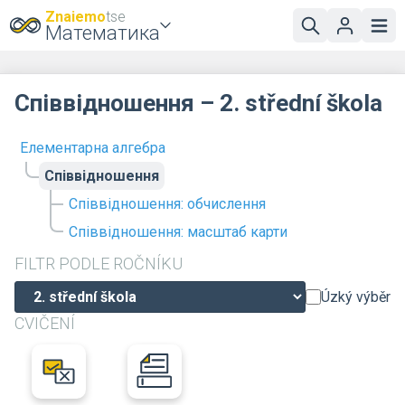
Znaiemo
tse
Математика
Співвідношення – 2. střední škola
Елементарна алгебра
Співвідношення
Співвідношення: обчислення
Співвідношення: масштаб карти
FILTR PODLE ROČNÍKU
Úzký výběr
CVIČENÍ