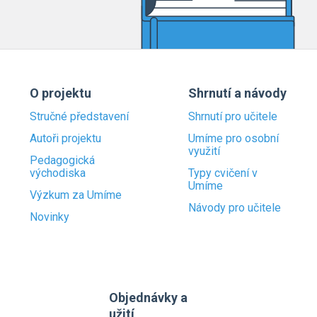
O projektu
Shrnutí a návody
Stručné představení
Shrnutí pro učitele
Autoři projektu
Umíme pro osobní
využití
Pedagogická
východiska
Typy cvičení v
Umíme
Výzkum za Umíme
Návody pro učitele
Novinky
Objednávky a
užití