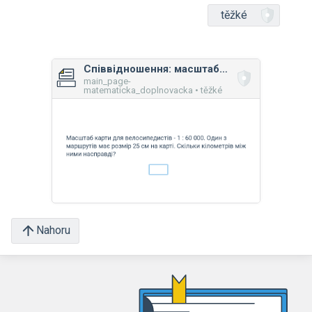
těžké
Співвідношення: масштаб карти
main_page-
matematicka_doplnovacka • těžké
Nahoru