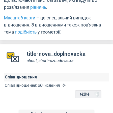
що включають текстові задачі, які ведуть до
розв’язання
рівнянь
.
Масштаб карти
– це спеціальний випадок
відношення. З відношеннями також пов’язана
тема
подібність
у геометрії.
title-nova_doplnovacka
about_short-rozhodovacka
Співвідношення
Співвідношення: обчислення
těžké