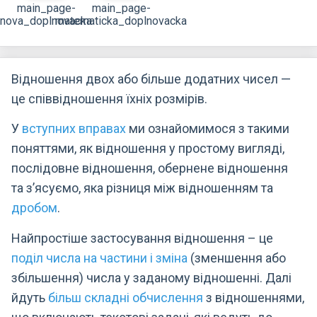
main_page-
main_page-
nova_doplnovacka
matematicka_doplnovacka
Відношення двох або більше додатних чисел —
це співвідношення їхніх розмірів.
У
вступних вправах
ми ознайомимося з такими
поняттями, як відношення у простому вигляді,
послідовне відношення, обернене відношення
та з’ясуємо, яка різниця між відношенням та
дробом
.
Найпростіше застосування відношення – це
поділ числа на частини і зміна
(зменшення або
збільшення) числа у заданому відношенні. Далі
йдуть
більш складні обчислення
з відношеннями,