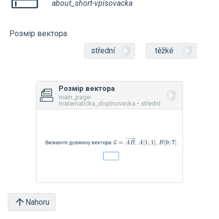
about_short-vpisovacka
Розмір вектора
střední
těžké
Розмір вектора
main_page-
matematicka_doplnovacka • střední
Nahoru