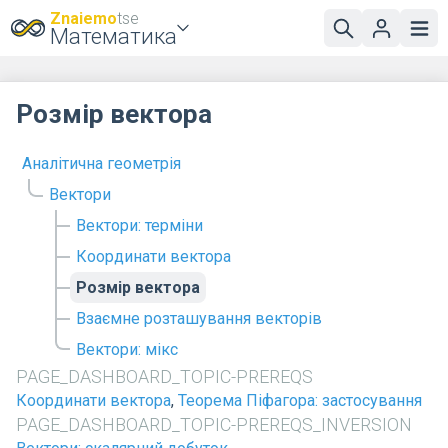
Znaiemo
tse
Математика
Розмір вектора
Аналітична геометрія
Вектори
Вектори: терміни
Координати вектора
Розмір вектора
Взаємне розташування векторів
Вектори: мікс
PAGE_DASHBOARD_TOPIC-PREREQS
Координати вектора
,
Теорема Піфагора: застосування
PAGE_DASHBOARD_TOPIC-PREREQS_INVERSION