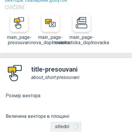
Вектори: скалярний добуток
CVIČENÍ
main_page-
main_page-
main_page-
presouvani
nova_doplnovacka
matematicka_doplnovacka
title-presouvani
about_short-presouvani
Розмір вектора
Величина вектора в площині
střední