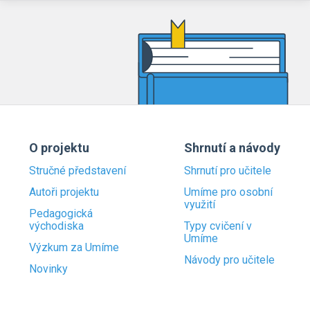
O projektu
Shrnutí a návody
Stručné představení
Shrnutí pro učitele
Autoři projektu
Umíme pro osobní
využití
Pedagogická
východiska
Typy cvičení v
Umíme
Výzkum za Umíme
Návody pro učitele
Novinky