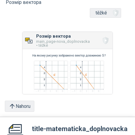
Розмір вектора
těžké
Розмір вектора
main_page-nova_doplnovacka
• těžké
Nahoru
title-matematicka_doplnovacka