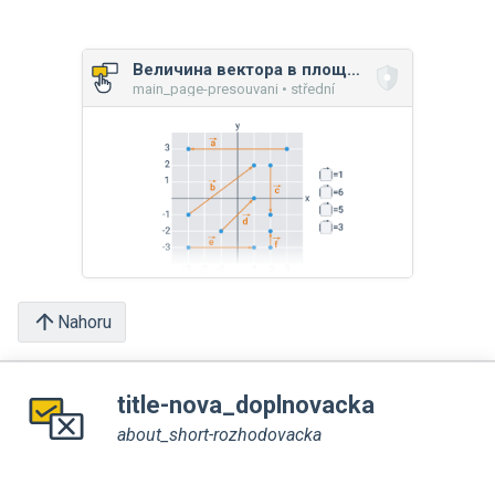
Величина вектора в площині
main_page-presouvani • střední
Nahoru
title-nova_doplnovacka
about_short-rozhodovacka