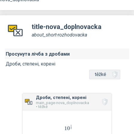
title-nova_doplnovacka
about_short-rozhodovacka
Просунута лічба з дробами
Дроби, степені, корені
těžké
Дроби, степені, корені
main_page-nova_doplnovacka
• těžké