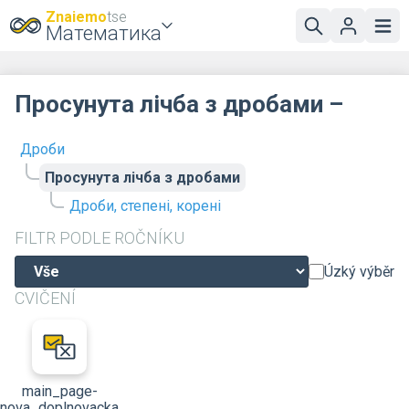
Znaiemo
tse
Математика
Просунута лічба з дробами –
Дроби
Просунута лічба з дробами
Дроби, степені, корені
FILTR PODLE ROČNÍKU
Úzký výběr
CVIČENÍ
main_page-
nova_doplnovacka