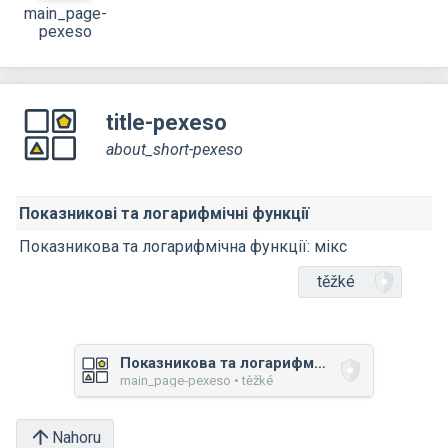
main_page-
pexeso
title-pexeso
about_short-pexeso
Показникові та логарифмічні функції
Показникова та логарифмічна функції: мікс
těžké
Показникова та логарифмічна функції: мікс
main_page-pexeso • těžké
Nahoru