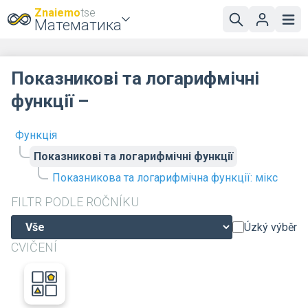
Znaiemo
tse
Математика
Показникові та логарифмічні
функції –
Функція
Показникові та логарифмічні функції
Показникова та логарифмічна функції: мікс
FILTR PODLE ROČNÍKU
Úzký výběr
CVIČENÍ