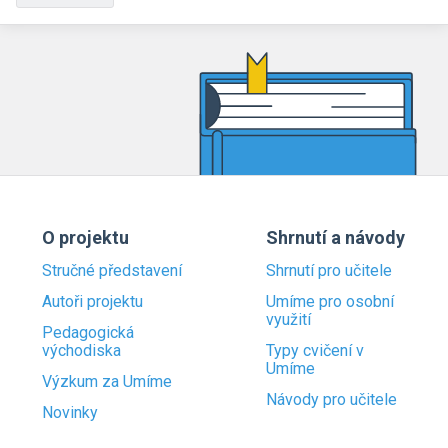
O projektu
Shrnutí a návody
Stručné představení
Shrnutí pro učitele
Autoři projektu
Umíme pro osobní
využití
Pedagogická
východiska
Typy cvičení v
Umíme
Výzkum za Umíme
Návody pro učitele
Novinky