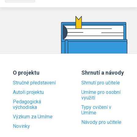
O projektu
Shrnutí a návody
Stručné představení
Shrnutí pro učitele
Autoři projektu
Umíme pro osobní
využití
Pedagogická
východiska
Typy cvičení v
Umíme
Výzkum za Umíme
Návody pro učitele
Novinky