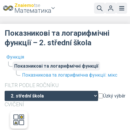
Znaiemo
tse
Математика
Показникові та логарифмічні
функції – 2. střední škola
Функція
Показникові та логарифмічні функції
Показникова та логарифмічна функції: мікс
FILTR PODLE ROČNÍKU
Úzký výběr
CVIČENÍ