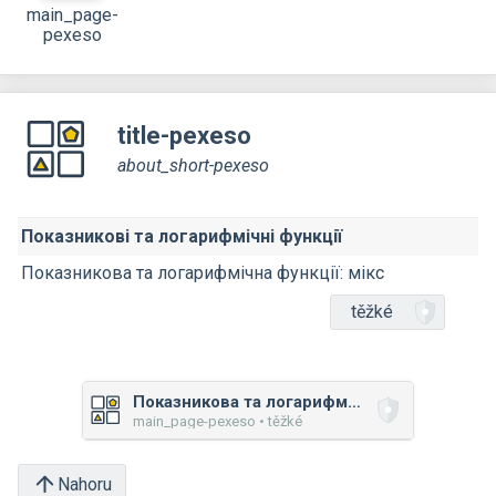
main_page-
pexeso
title-pexeso
about_short-pexeso
Показникові та логарифмічні функції
Показникова та логарифмічна функції: мікс
těžké
Показникова та логарифмічна функції: мікс
main_page-pexeso • těžké
Nahoru