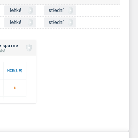
lehké
střední
lehké
střední
 кратне
hké