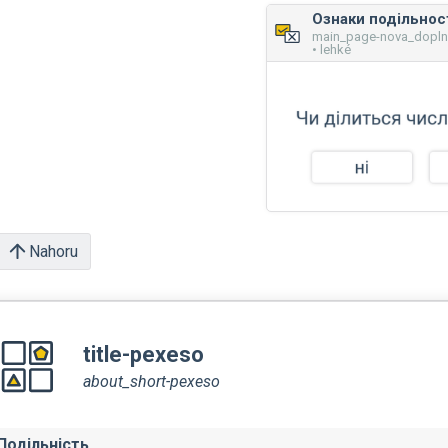
Ознаки подільнос
main_page-nova_dopl
• lehké
Nahoru
title-pexeso
about_short-pexeso
Подільність