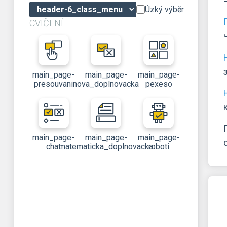
Úzký výběr
CVIČENÍ
main_page-
main_page-
main_page-
presouvani
nova_doplnovacka
pexeso
main_page-
main_page-
main_page-
chat
matematicka_doplnovacka
roboti