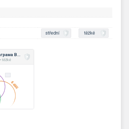
střední
těžké
Подільність та діаграма Венна
• těžké