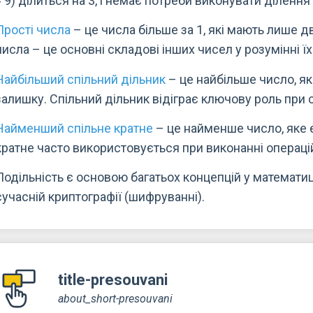
= 9) ділиться на 3, і немає потреби виконувати ділення
Прості числа
– це числа більше за 1, які мають лише д
числа – це основні складові інших чисел у розумінні їх
Найбільший спільний дільник
– це найбільше число, я
залишку. Спільний дільник відіграє ключову роль при с
Найменший спільне кратне
– це найменше число, яке 
кратне часто використовується при виконанні операці
Подільність є основою багатьох концепцій у математиц
сучасній криптографії (шифруванні).
title-presouvani
about_short-presouvani