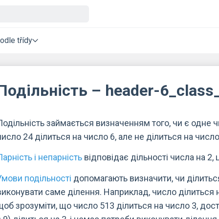
odle třídy
Подільність – header-6_clas
Подільність займається визначенням того, чи є одне 
число 24 ділиться на число 6, але не ділиться на число
Парність і непарність
відповідає дільності числа на 2,
Умови подільності
допомагають визначити, чи ділитьс
виконувати саме ділення. Наприклад, число ділиться н
щоб зрозуміти, що число 513 ділиться на число 3, дост