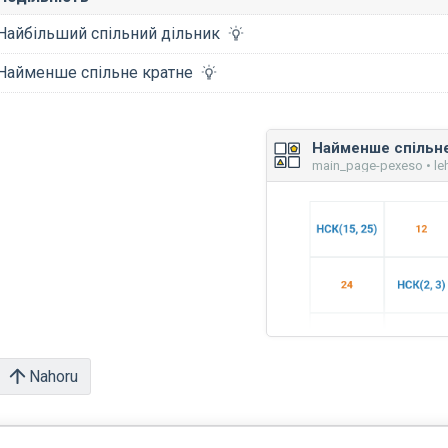
Найбільший спільний дільник
Найменше спільне кратне
Найменше спільне
main_page-pexeso • le
Nahoru