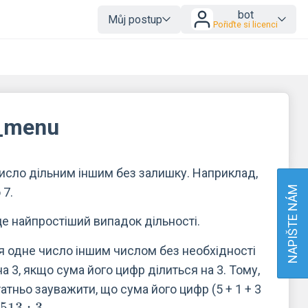
bot
Můj postup
Pořiďte si licenci
s_menu
число дільним іншим без залишку. Наприклад,
NAPIŠTE NÁM
 7.
 це найпростіший випадок дільності.
я одне число іншим числом без необхідності
а 3, якщо сума його цифр ділиться на 3. Тому,
атньо зауважити, що сума його цифр (5 + 1 + 3
513:3
5
1
3
:
3