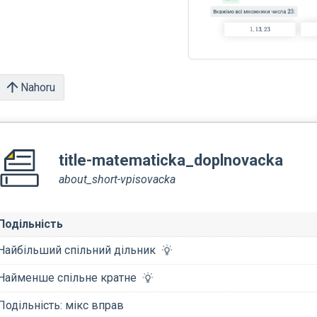
Nahoru
title-matematicka_doplnovacka
about_short-vpisovacka
Подільність
Найбільший спільний дільник
Найменше спільне кратне
Подільність: мікс вправ