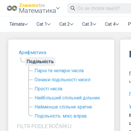
Znaiemo
tse
Математика
Témata
Cat 1
Cat 2
Cat 3
Cat 4
P
Арифметика
Подільність
Парні та непарні числа
Ознаки подільності чисел
Прості числа
Найбільший спільний дільник
Найменше спільне кратне
Подільність: мікс вправ
FILTR PODLE ROČNÍKU