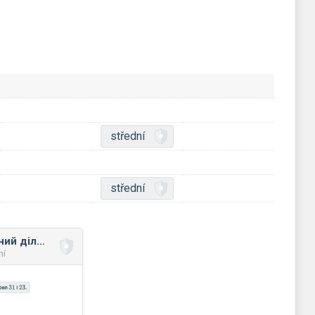
střední
střední
Найбільший спільний дільник без застосування степенів
ní