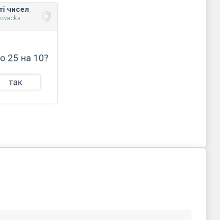
ті чисел
novacka