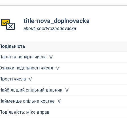
title-nova_doplnovacka
about_short-rozhodovacka
Подільність
Парні та непарні числа
Ознаки подільності чисел
Прості числа
Найбільший спільний дільник
Найменше спільне кратне
Подільність: мікс вправ