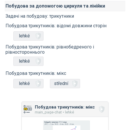
Побудова за допомогою циркуля та лінійки
Задачі на побудову: трикутники
Побудова трикутників: відомі довжини сторін
lehké
Побудова трикутників: рівнобедреного і
рівностороннього
lehké
Побудова трикутників: мікс
lehké
střední
Побудова трикутників: мікс
main_page-chat • lehké