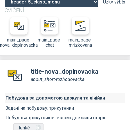
Úzký výběr
CVIČENÍ
main_page-
main_page-
main_page-
nova_doplnovacka
chat
mrizkovana
title-nova_doplnovacka
about_short-rozhodovacka
Побудова за допомогою циркуля та лінійки
Задачі на побудову: трикутники
Побудова трикутників: відомі довжини сторін
lehké