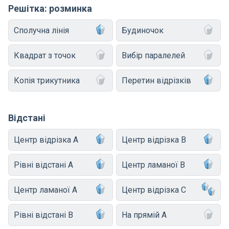
Решітка: розминка
Сполучна лінія
Будиночок
Квадрат з точок
Вибір паралелей
Копія трикутника
Перетин відрізків
Відстані
Центр відрізка A
Центр відрізка B
Рівні відстані A
Центр ламаної B
Центр ламаної A
Центр відрізка C
Рівні відстані B
На прямій A