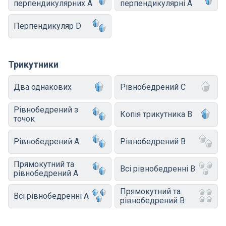
перпендикулярних A
перпендикулярні A
Перпендикуляр D
Трикутники
Два однакових
Рівнобедрений C
Рівнобедрений з
Копія трикутника B
точок
Рівнобедрений A
Рівнобедрений B
Прямокутний та
Всі рівнобедренні B
рівнобедрений A
Прямокутний та
Всі рівнобедренні A
рівнобедрений B