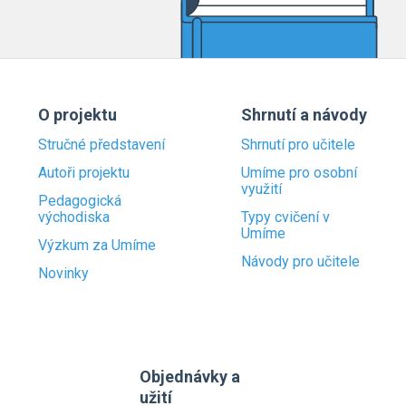
O projektu
Shrnutí a návody
Stručné představení
Shrnutí pro učitele
Autoři projektu
Umíme pro osobní
využití
Pedagogická
východiska
Typy cvičení v
Umíme
Výzkum za Umíme
Návody pro učitele
Novinky
Objednávky a
užití