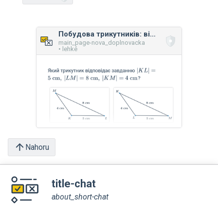
Побудова трикутників: відомі довжини сторін
main_page-nova_doplnovacka
• lehké
Nahoru
title-chat
about_short-chat