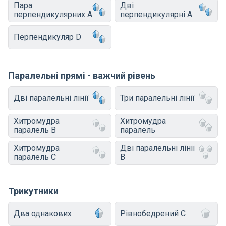
Пара
Дві
перпендикулярних A
перпендикулярні A
Перпендикуляр D
Паралельні прямі - важчий рівень
Дві паралельні лінії
Три паралельні лінії
Хитромудра
Хитромудра
паралель B
паралель
Хитромудра
Дві паралельні лінії
паралель C
B
Трикутники
Два однакових
Рівнобедрений C