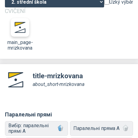
Úzký výběr
CVIČENÍ
main_page-
mrizkovana
title-mrizkovana
about_short-mrizkovana
Паралельні прямі
Вибір: паралельні
Паралельні пряма A
прямі A