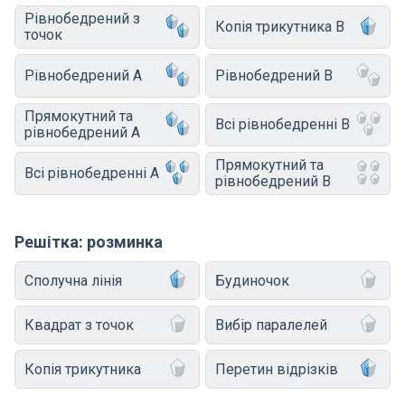
Рівнобедрений з
Копія трикутника B
точок
Рівнобедрений A
Рівнобедрений B
Прямокутний та
Всі рівнобедренні B
рівнобедрений A
Прямокутний та
Всі рівнобедренні A
рівнобедрений B
Решітка: розминка
Сполучна лінія
Будиночок
Квадрат з точок
Вибір паралелей
Копія трикутника
Перетин відрізків