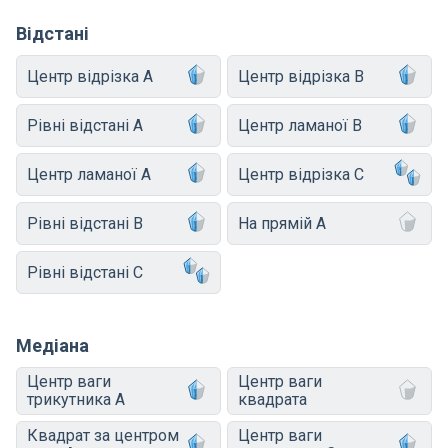
Відстані
Центр відрізка A
Центр відрізка B
Рівні відстані A
Центр ламаної B
Центр ламаної A
Центр відрізка C
Рівні відстані B
На прямій A
Рівні відстані C
Медіана
Центр ваги
Центр ваги
трикутника A
квадрата
Квадрат за центром
Центр ваги