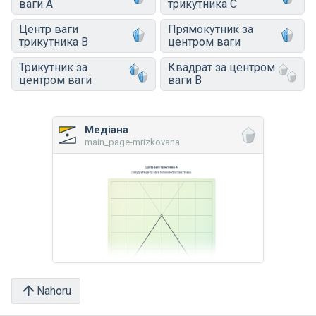
ваги A
трикутника C
Центр ваги
Прямокутник за
трикутника B
центром ваги
Трикутник за
Квадрат за центром
центром ваги
ваги B
Медіана
main_page-mrizkovana
Nahoru