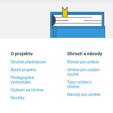
O projektu
Shrnutí a návody
Stručné představení
Shrnutí pro učitele
Autoři projektu
Umíme pro osobní
využití
Pedagogická
východiska
Typy cvičení v
Umíme
Výzkum za Umíme
Návody pro učitele
Novinky