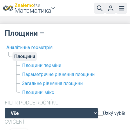
Znaiemo
tse
Математика
Площини –
Аналітична геометрія
Площини
Площини: терміни
Параметричне рівняння площини
Загальне рівняння площини
Площини: мікс
FILTR PODLE ROČNÍKU
Úzký výběr
CVIČENÍ