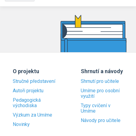
O projektu
Shrnutí a návody
Stručné představení
Shrnutí pro učitele
Autoři projektu
Umíme pro osobní
využití
Pedagogická
východiska
Typy cvičení v
Umíme
Výzkum za Umíme
Návody pro učitele
Novinky