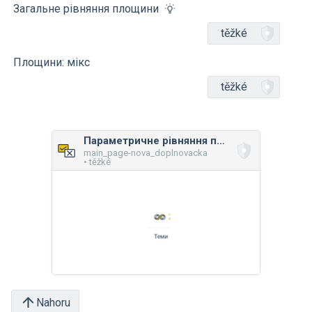
Загальне рівняння площини
těžké
Площини: мікс
těžké
Параметричне рівняння площини
main_page-nova_doplnovacka
• těžké
Nahoru