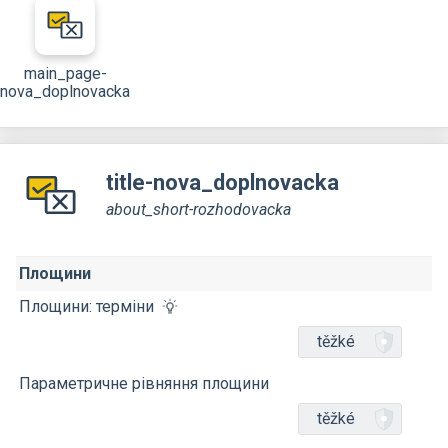
main_page-
nova_doplnovacka
title-nova_doplnovacka
about_short-rozhodovacka
Площини
Площини: терміни
těžké
Параметричне рівняння площини
těžké