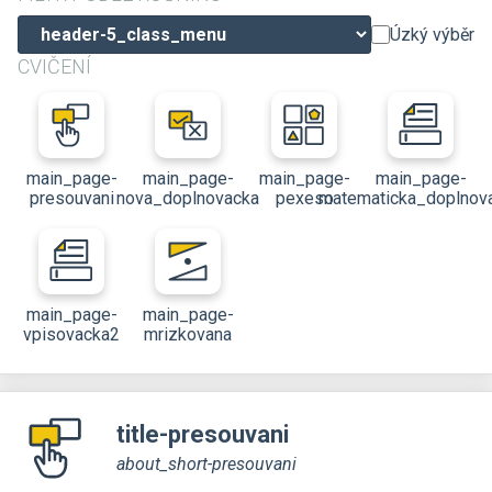
Úzký výběr
CVIČENÍ
main_page-
main_page-
main_page-
main_page-
presouvani
nova_doplnovacka
pexeso
matematicka_doplnov
main_page-
main_page-
vpisovacka2
mrizkovana
title-presouvani
about_short-presouvani