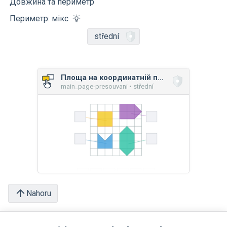
Довжина та периметр
Периметр: мікс
střední
Площа на координатній площині: мікс
main_page-presouvani • střední
Nahoru