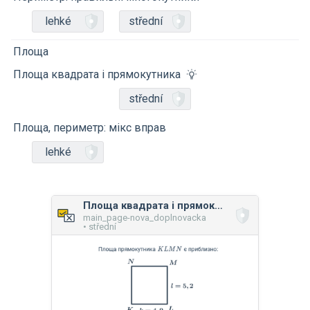
lehké
střední
Площа
Площа квадрата і прямокутника
střední
Площа, периметр: мікс вправ
lehké
Площа квадрата і прямокутника
main_page-nova_doplnovacka
• střední