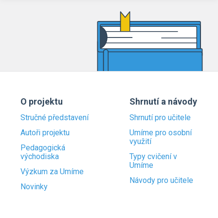
O projektu
Shrnutí a návody
Stručné představení
Shrnutí pro učitele
Autoři projektu
Umíme pro osobní
využití
Pedagogická
východiska
Typy cvičení v
Umíme
Výzkum za Umíme
Návody pro učitele
Novinky