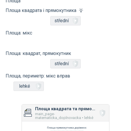
Площа
Площа квадрата і прямокутника
střední
Площа: мікс
Площа: квадрат, прямокутник
střední
Площа, периметр: мікс вправ
lehké
Площа квадрата та прямокутника (на координатній площині)
main_page-
matematicka_doplnovacka • lehké