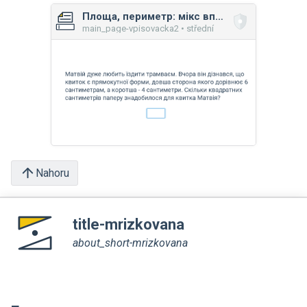
Площа, периметр: мікс вправ
main_page-vpisovacka2 • střední
Nahoru
title-mrizkovana
about_short-mrizkovana