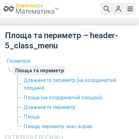
Znaiemo
tse
Математика
Площа та периметр – header-
5_class_menu
Геометрія
Площа та периметр
Довжина та периметр (на координатній
площині)
Площа (на координатній площині)
Довжина та периметр
Площа
Площа, периметр: мікс вправ
FILTR PODLE ROČNÍKU