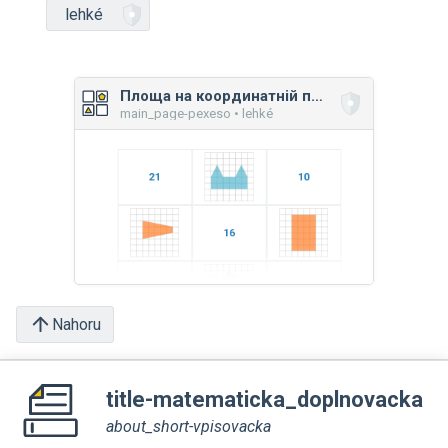
lehké
Площа на координатній площині: мікс
main_page-pexeso • lehké
Nahoru
title-matematicka_doplnovacka
about_short-vpisovacka