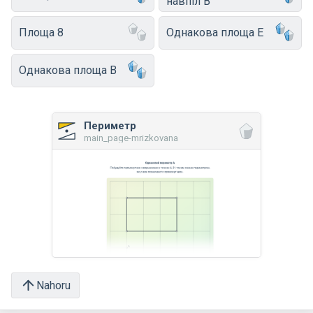
навпіл B
Площа 8
Однакова площа E
Однакова площа B
Периметр
main_page-mrizkovana
Nahoru