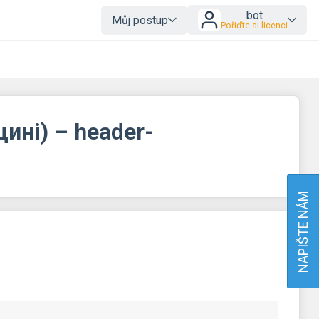
bot
Můj postup
Pořiďte si licenci
ині) – header-
NAPIŠTE NÁM