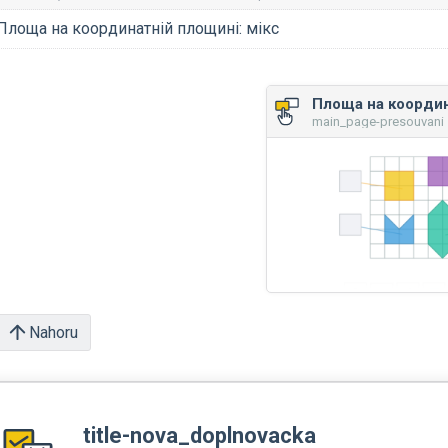
Площа на координатній площині: мікс
main_page-presouvani •
Nahoru
title-nova_doplnovacka