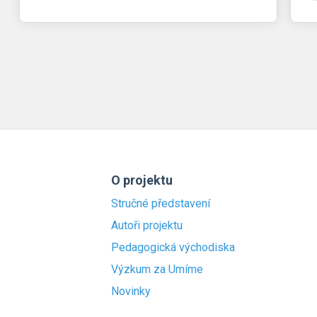
O projektu
Stručné představení
Autoři projektu
Pedagogická východiska
Výzkum za Umíme
Novinky