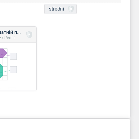
střední
Площа на координатній площині: мікс
 střední