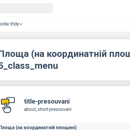
odle třídy
Площа (на координатній площ
5_class_menu
title-presouvani
about_short-presouvani
Площа (на координатній площині)