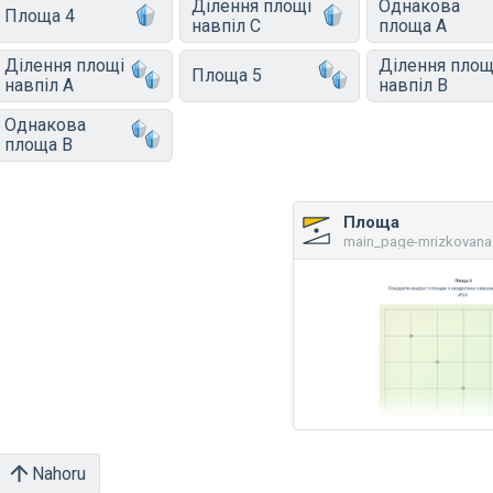
Ділення площі
Однакова
Площа 4
навпіл C
площа A
Ділення площі
Ділення площ
Площа 5
навпіл A
навпіл B
Однакова
площа B
Площа
main_page-mrizkovana
Nahoru