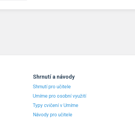
Shrnutí a návody
Shrnutí pro učitele
Umíme pro osobní využití
Typy cvičení v Umíme
Návody pro učitele