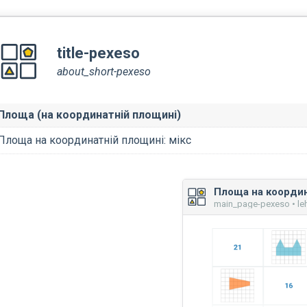
title-pexeso
about_short-pexeso
Площа (на координатній площині)
Площа на координатній площині: мікс
main_page-pexeso • le