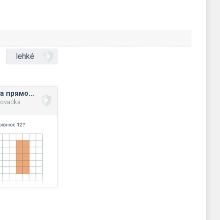
lehké
Площа квадрата та прямокутника (на координатній площині)
novacka