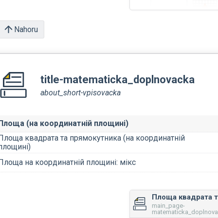
Nahoru
title-matematicka_doplnovacka
about_short-vpisovacka
Площа (на координатній площині)
Площа квадрата та прямокутника (на координатній
площині)
Площа на координатній площині: мікс
main_page-
matematicka_doplnovac