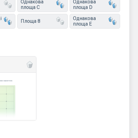
Однакова
Однакова
площа C
площа D
і
Однакова
Площа 8
площа E