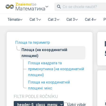
Znaiemo
tse
Математика
Témata
Cat 1
Cat 2
Cat 3
Cat 4
P
Площа та периметр
Площа (на координатній
площині)
Площа квадрата та
прямокутника (на координатній
площині)
Площа на координатній
площині: мікс
FILTR PODLE ROČNÍKU
Úzký výběr