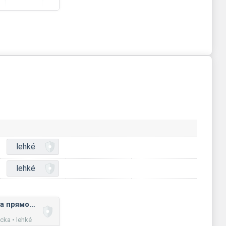
lehké
lehké
Площа квадрата та прямокутника (на координатній площині)
ka • lehké