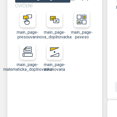
CVIČENÍ
main_page-
main_page-
main_page-
presouvani
nova_doplnovacka
pexeso
main_page-
main_page-
matematicka_doplnovacka
mrizkovana