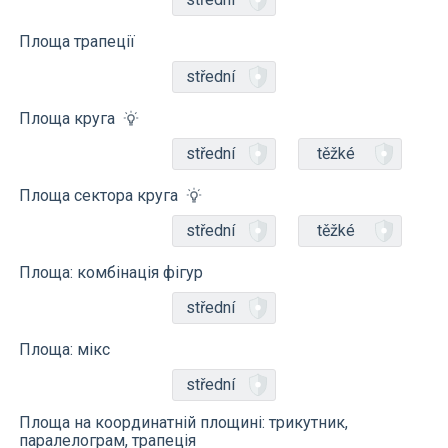
Площа трапеції
střední
Площа круга
střední
těžké
Площа сектора круга
střední
těžké
Площа: комбінація фігур
střední
Площа: мікс
střední
Площа на координатній площині: трикутник,
паралелограм, трапеція