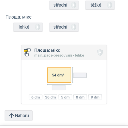
střední
těžké
Площа: мікс
lehké
střední
Площа: мікс
main_page-presouvani • lehké
Nahoru