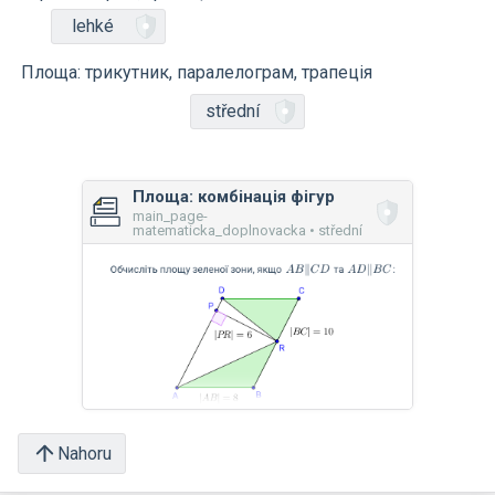
lehké
Площа: трикутник, паралелограм, трапеція
střední
Площа: комбінація фігур
main_page-
matematicka_doplnovacka • střední
Nahoru