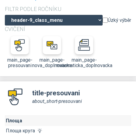
FILTR PODLE ROČNÍKU
Úzký výběr
CVIČENÍ
main_page-
main_page-
main_page-
presouvani
nova_doplnovacka
matematicka_doplnovacka
title-presouvani
about_short-presouvani
Площа
Площа круга