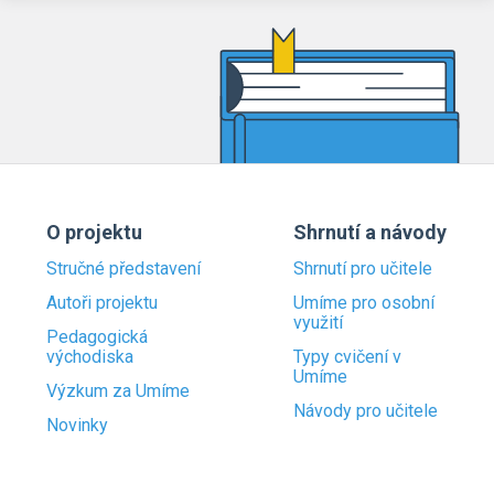
O projektu
Shrnutí a návody
Stručné představení
Shrnutí pro učitele
Autoři projektu
Umíme pro osobní
využití
Pedagogická
východiska
Typy cvičení v
Umíme
Výzkum za Umíme
Návody pro učitele
Novinky