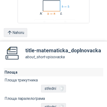
Nahoru
title-matematicka_doplnovacka
about_short-vpisovacka
Площа
Площа трикутника
střední
Площа паралелограма
střední