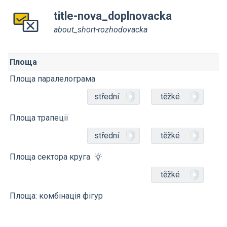
title-nova_doplnovacka
about_short-rozhodovacka
Площа
Площа паралелограма
střední
těžké
Площа трапеції
střední
těžké
Площа сектора круга
těžké
Площа: комбінація фігур