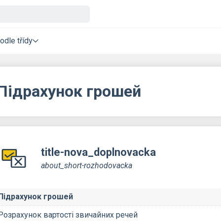
odle třídy
Підрахунок грошей
title-nova_doplnovacka
about_short-rozhodovacka
Підрахунок грошей
Розрахунок вартості звичайних речей