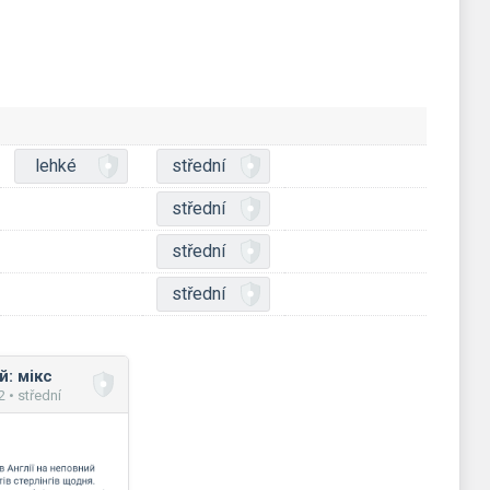
lehké
střední
střední
střední
střední
: мікс
• střední