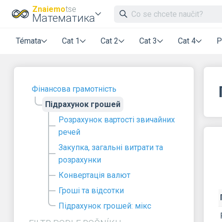
Znaiemo
tse
Математика
Témata
Cat 1
Cat 2
Cat 3
Cat 4
P
Фінансова грамотність
Підрахунок грошей
Розрахунок вартості звичайних
речей
Закупка, загальні витрати та
розрахунки
Конвертація валют
Гроші та відсотки
Підрахунок грошей: мікс