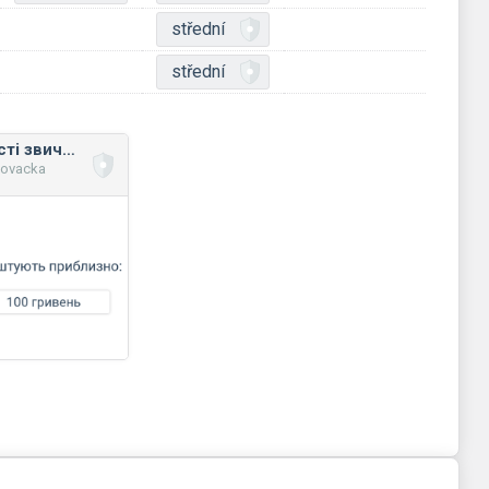
střední
střední
Розрахунок вартості звичайних речей
novacka