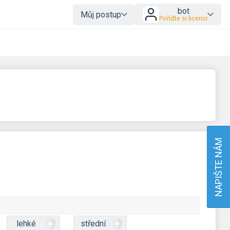
bot
Můj postup
Pořiďte si licenci
NAPIŠTE NÁM
lehké
střední