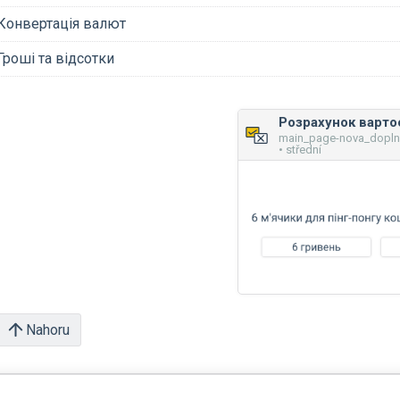
Конвертація валют
Гроші та відсотки
main_page-nova_dopl
• střední
Nahoru