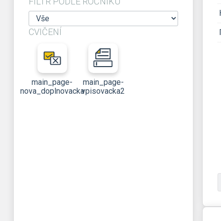
FILTR PODLE ROČNÍKU
CVIČENÍ
main_page-
main_page-
nova_doplnovacka
vpisovacka2