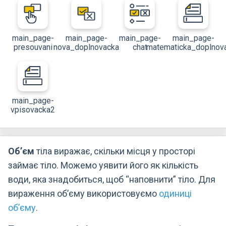
main_page-
main_page-
main_page-
main_page-
presouvani
nova_doplnovacka
chat
matematicka_doplnov
main_page-
vpisovacka2
Об’єм
тіла виражає, скільки місця у просторі
займає тіло. Можемо уявити його як кількість
води, яка знадобиться, щоб “наповнити” тіло. Для
вираження об’єму використовуємо
одиниці
об’єму
.