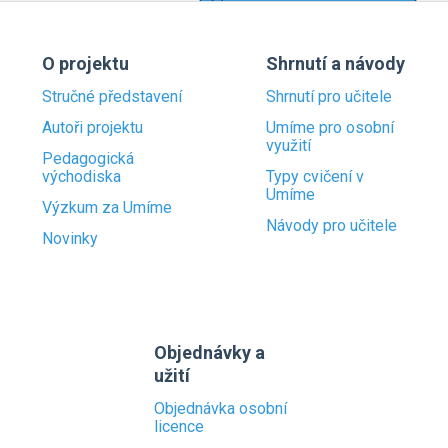
O projektu
Shrnutí a návody
Stručné představení
Shrnutí pro učitele
Autoři projektu
Umíme pro osobní
využití
Pedagogická
východiska
Typy cvičení v
Umíme
Výzkum za Umíme
Návody pro učitele
Novinky
Objednávky a
užití
Objednávka osobní
licence