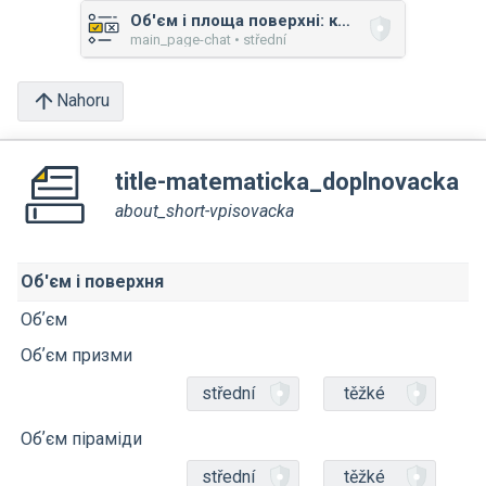
Об'єм і площа поверхні: куля, циліндр, конус
main_page-chat • střední
Nahoru
title-matematicka_doplnovacka
about_short-vpisovacka
Об'єм і поверхня
Обʼєм
Обʼєм призми
střední
těžké
Обʼєм піраміди
střední
těžké