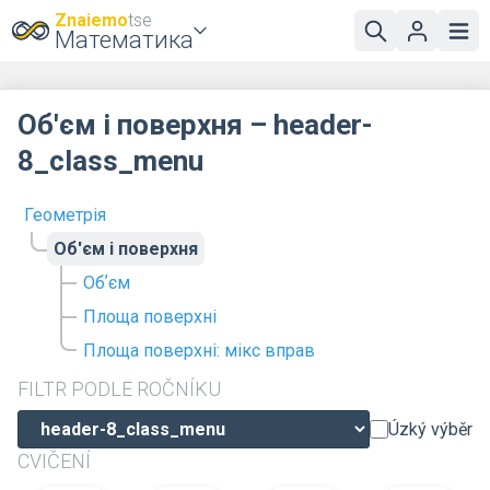
Znaiemo
tse
Математика
Об'єм і поверхня – header-
8_class_menu
Геометрія
Об'єм і поверхня
Обʼєм
Площа поверхні
Площа поверхні: мікс вправ
FILTR PODLE ROČNÍKU
Úzký výběr
CVIČENÍ