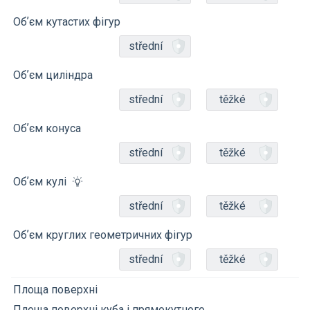
Обʼєм кутастих фігур
střední
Обʼєм циліндра
střední
těžké
Обʼєм конуса
střední
těžké
Обʼєм кулі
střední
těžké
Обʼєм круглих геометричних фігур
střední
těžké
Площа поверхні
Площа поверхні куба і прямокутного