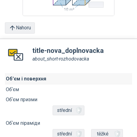
Nahoru
title-nova_doplnovacka
about_short-rozhodovacka
Об'єм і поверхня
Обʼєм
Обʼєм призми
střední
Обʼєм піраміди
střední
těžké