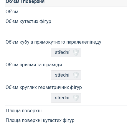
Об'єм і поверхня
Обʼєм
Обʼєм кутастих фігур
Об’єм кубу a прямокутного паралелепіпеду
střední
Об’єм призми та піраміди
střední
Обʼєм круглих геометричних фігур
střední
Площа поверхні
Площа поверхні кутастих фігур