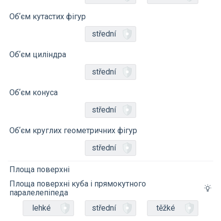
Обʼєм кутастих фігур
střední
Обʼєм циліндра
střední
Обʼєм конуса
střední
Обʼєм круглих геометричних фігур
střední
Площа поверхні
Площа поверхні куба і прямокутного
паралелепіпеда
lehké
střední
těžké