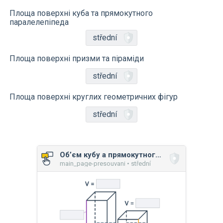
Площа поверхні куба та прямокутного
паралелепіпеда
střední
Площа поверхні призми та піраміди
střední
Площа поверхні круглих геометричних фігур
střední
Об’єм кубу a прямокутного паралелепіпеду
main_page-presouvani • střední