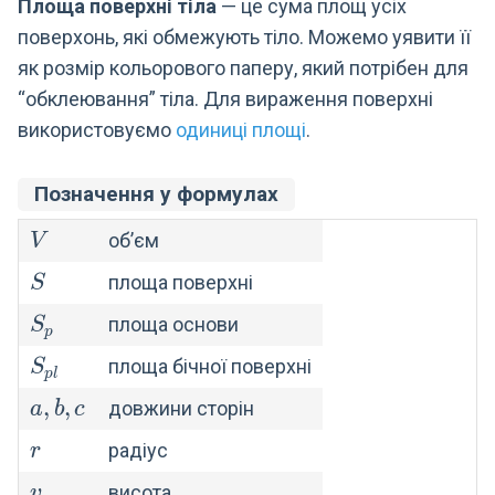
Площа поверхні тіла
— це сума площ усіх
поверхонь, які обмежують тіло. Можемо уявити її
як розмір кольорового паперу, який потрібен для
“обклеювання” тіла. Для вираження поверхні
використовуємо
одиниці площі
.
Позначення у формулах
V
об’єм
V
S
площа поверхні
S
S_p
площа основи
S
p
S_{pl}
площа бічної поверхні
S
p
l
a,
,
,
довжини сторін
a
b
c
b,
r
радіус
r
c
v
висота
v