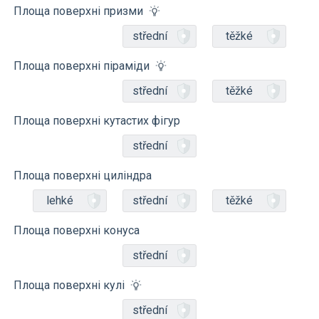
Площа поверхні призми
střední
těžké
Площа поверхні піраміди
střední
těžké
Площа поверхні кутастих фігур
střední
Площа поверхні циліндра
lehké
střední
těžké
Площа поверхні конуса
střední
Площа поверхні кулі
střední