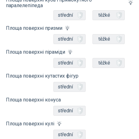
паралелепіпеда
střední
těžké
Площа поверхні призми
střední
těžké
Площа поверхні піраміди
střední
těžké
Площа поверхні кутастих фігур
střední
Площа поверхні конуса
střední
Площа поверхні кулі
střední