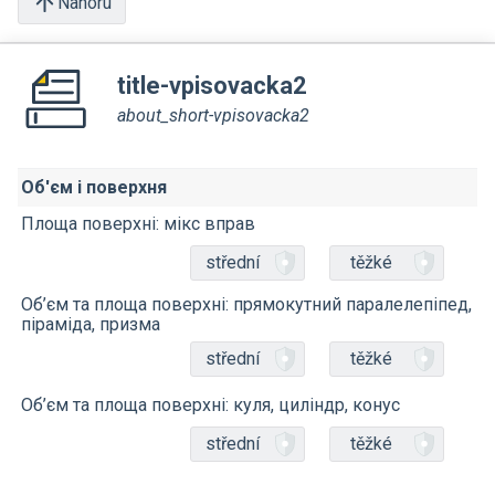
Nahoru
title-vpisovacka2
about_short-vpisovacka2
Об'єм і поверхня
Площа поверхні: мікс вправ
střední
těžké
Об’єм та площа поверхні: прямокутний паралелепіпед,
піраміда, призма
střední
těžké
Об’єм та площа поверхні: куля, циліндр, конус
střední
těžké