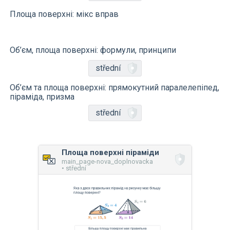
Площа поверхні: мікс вправ
Об’єм, площа поверхні: формули, принципи
střední
Об’єм та площа поверхні: прямокутний паралелепіпед,
піраміда, призма
střední
Площа поверхні піраміди
main_page-nova_doplnovacka
• střední