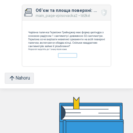
Об’єм та площа поверхні: куля, циліндр, конус
main_page-vpisovacka2 • těžké
Nahoru