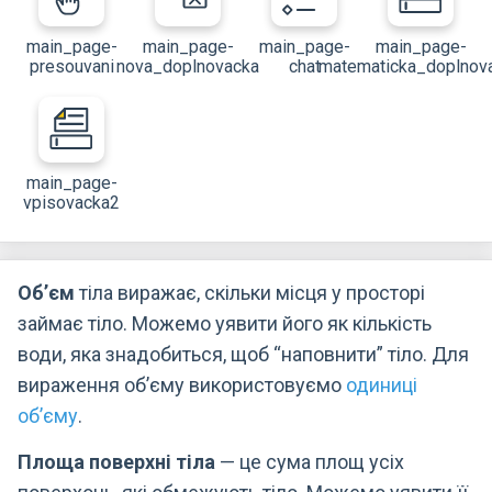
main_page-
main_page-
main_page-
main_page-
presouvani
nova_doplnovacka
chat
matematicka_doplnov
main_page-
vpisovacka2
Об’єм
тіла виражає, скільки місця у просторі
займає тіло. Можемо уявити його як кількість
води, яка знадобиться, щоб “наповнити” тіло. Для
вираження об’єму використовуємо
одиниці
об’єму
.
Площа поверхні тіла
— це сума площ усіх