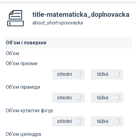
title-matematicka_doplnovacka
about_short-vpisovacka
Об'єм і поверхня
Обʼєм
Обʼєм призми
střední
těžké
Обʼєм піраміди
střední
těžké
Обʼєм кутастих фігур
střední
těžké
Обʼєм циліндра