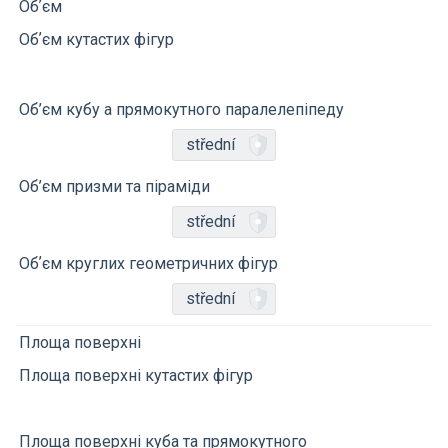
Обʼєм
Обʼєм кутастих фігур
Об’єм кубу a прямокутного паралелепіпеду
střední
Об’єм призми та піраміди
střední
Обʼєм круглих геометричних фігур
střední
Площа поверхні
Площа поверхні кутастих фігур
Площа поверхні куба та прямокутного