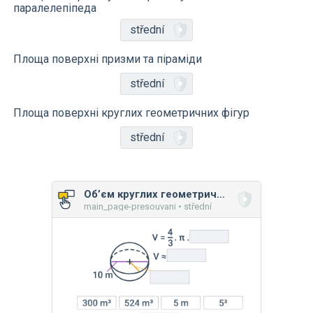
паралелепіпеда
střední
Площа поверхні призми та піраміди
střední
Площа поверхні круглих геометричних фігур
střední
Обʼєм круглих геометричних фігур
main_page-presouvani • střední