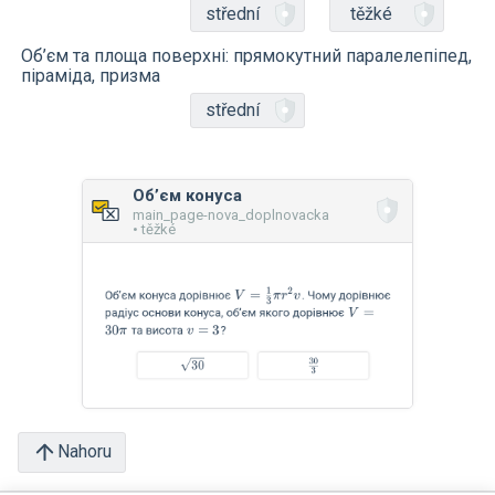
střední
těžké
Об’єм та площа поверхні: прямокутний паралелепіпед,
піраміда, призма
střední
Обʼєм конуса
main_page-nova_doplnovacka
• těžké
Nahoru