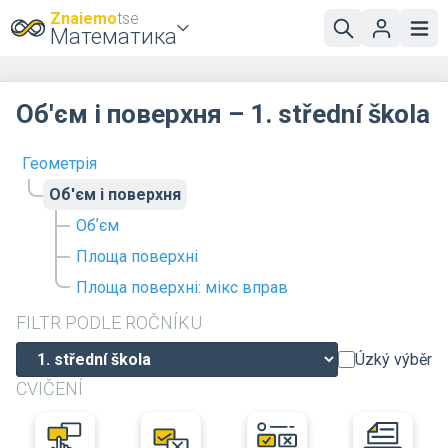
Znaiemo
tse
Математика
Об'єм і поверхня – 1. střední škola
Геометрія
Об'єм і поверхня
Обʼєм
Площа поверхні
Площа поверхні: мікс вправ
FILTR PODLE ROČNÍKU
Úzký výběr
CVIČENÍ