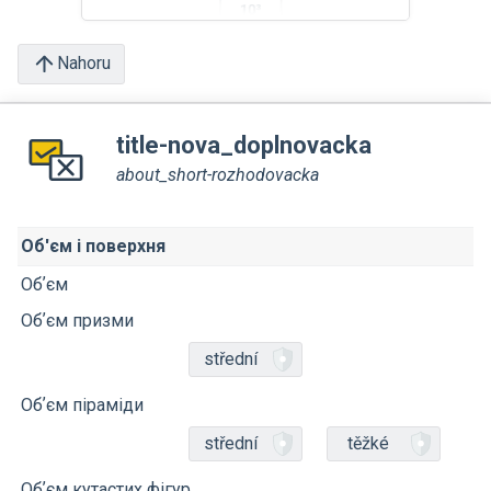
Nahoru
title-nova_doplnovacka
about_short-rozhodovacka
Об'єм і поверхня
Обʼєм
Обʼєм призми
střední
Обʼєм піраміди
střední
těžké
Обʼєм кутастих фігур