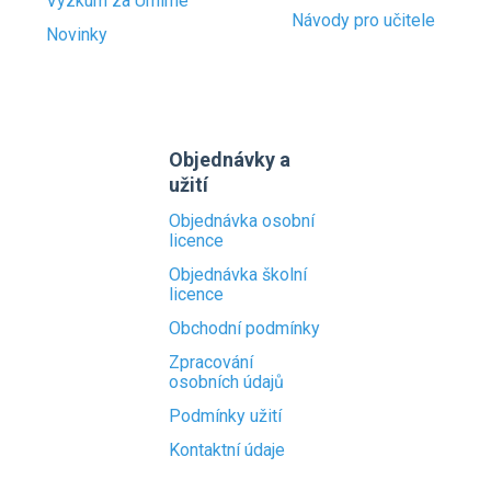
Výzkum za Umíme
Návody pro učitele
Novinky
Objednávky a
užití
Objednávka osobní
licence
Objednávka školní
licence
Obchodní podmínky
Zpracování
osobních údajů
Podmínky užití
Kontaktní údaje