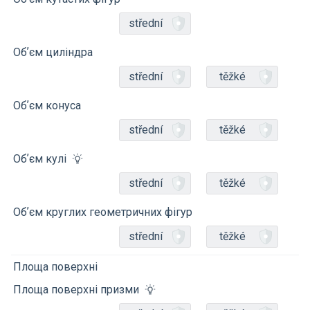
střední
Обʼєм циліндра
střední
těžké
Обʼєм конуса
střední
těžké
Обʼєм кулі
střední
těžké
Обʼєм круглих геометричних фігур
střední
těžké
Площа поверхні
Площа поверхні призми