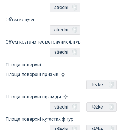
střední
Обʼєм конуса
střední
Обʼєм круглих геометричних фігур
střední
Площа поверхні
Площа поверхні призми
těžké
Площа поверхні піраміди
střední
těžké
Площа поверхні кутастих фігур
střední
těžké