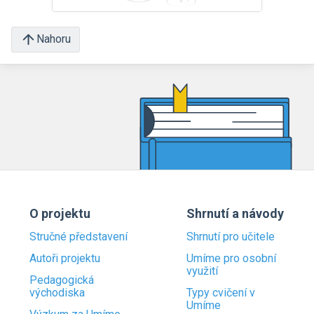
Nahoru
O projektu
Shrnutí a návody
Stručné představení
Shrnutí pro učitele
Autoři projektu
Umíme pro osobní
využití
Pedagogická
východiska
Typy cvičení v
Umíme