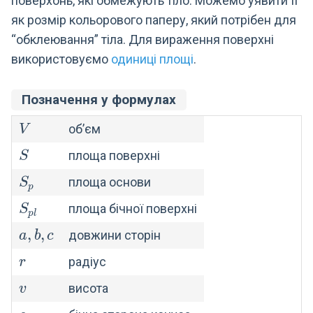
поверхонь, які обмежують тіло. Можемо уявити її
як розмір кольорового паперу, який потрібен для
“обклеювання” тіла. Для вираження поверхні
використовуємо
одиниці площі
.
Позначення у формулах
V
об’єм
V
S
площа поверхні
S
S_p
площа основи
S
p
S_{pl}
площа бічної поверхні
S
p
l
a,
,
,
довжини сторін
a
b
c
b,
r
радіус
r
c
v
висота
v