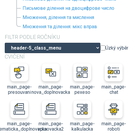
Письмове ділення на двоцифрове число
Множення, ділення та мислення
Множення та ділення: мікс вправ
FILTR PODLE ROČNÍKU
Úzký výběr
CVIČENÍ
main_page-
main_page-
main_page-
main_page-
presouvani
nova_doplnovacka
pexeso
chat
main_page-
main_page-
main_page-
main_page-
ematicka_doplnovacka
vpisovacka2
kalkulacka
roboti