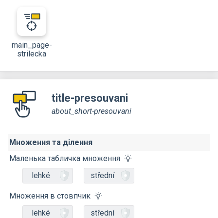
main_page-
strilecka
title-presouvani
about_short-presouvani
Множення та ділення
Маленька табличка множення
lehké
střední
Множення в стовпчик
lehké
střední