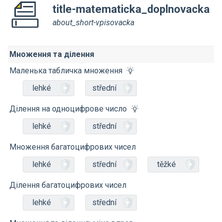
title-matematicka_doplnovacka
about_short-vpisovacka
Множення та ділення
Маленька табличка множення
lehké
střední
Ділення на одноцифрове число
lehké
střední
Множення багатоцифрових чисел
lehké
střední
těžké
Ділення багатоцифрових чисел
lehké
střední