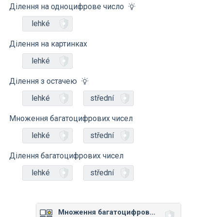
Ділення на одноцифрове число
lehké
Ділення на картинках
lehké
Ділення з остачею
lehké
střední
Множення багатоцифрових чисел
lehké
střední
Ділення багатоцифрових чисел
lehké
střední
Множення багатоцифрових чисел