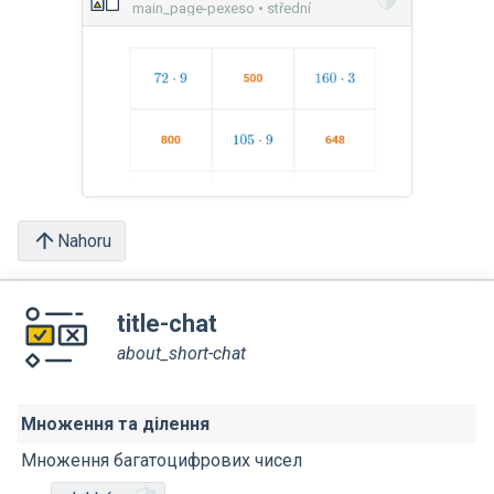
main_page-pexeso • střední
Nahoru
title-chat
about_short-chat
Множення та ділення
Множення багатоцифрових чисел