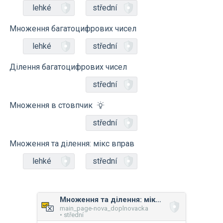
lehké
střední
Множення багатоцифрових чисел
lehké
střední
Ділення багатоцифрових чисел
střední
Множення в стовпчик
střední
Множення та ділення: мікс вправ
lehké
střední
Множення та ділення: мікс вправ
main_page-nova_doplnovacka
• střední