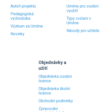
Autoři projektu
Umíme pro osobní
využití
Pedagogická
východiska
Typy cvičení v
Umíme
Výzkum za Umíme
Návody pro učitele
Novinky
Objednávky a
užití
Objednávka osobní
licence
Objednávka školní
licence
Obchodní podmínky
Zpracování