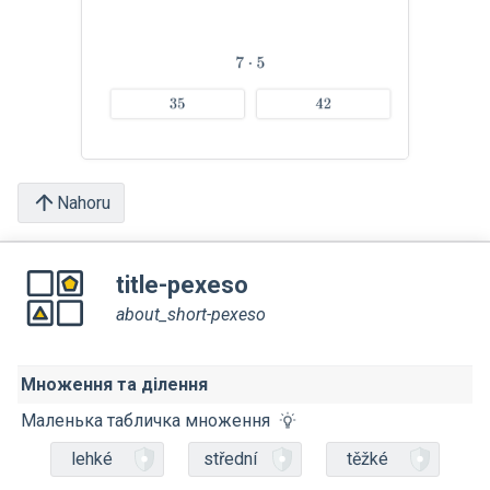
Nahoru
title-pexeso
about_short-pexeso
Множення та ділення
Маленька табличка множення
lehké
střední
těžké