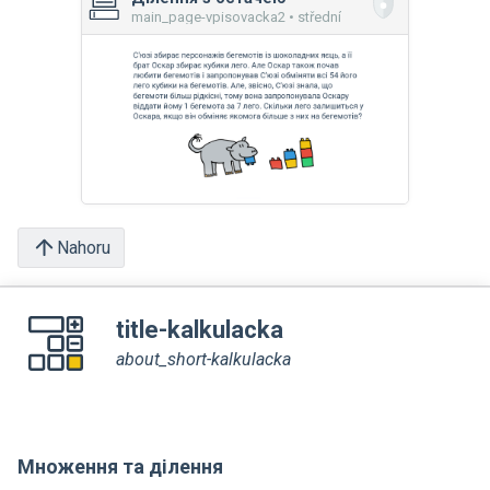
main_page-vpisovacka2 • střední
Nahoru
title-kalkulacka
about_short-kalkulacka
Множення та ділення