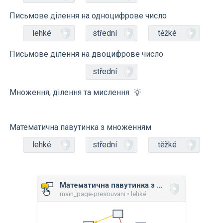
Письмове ділення на одноцифрове число
lehké
střední
těžké
Письмове ділення на двоцифрове число
střední
Множення, ділення та мислення
Математична павутинка з множенням
lehké
střední
těžké
Математична павутинка з множенням
main_page-presouvani • lehké