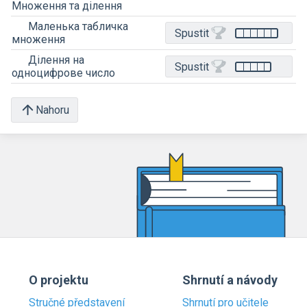
Множення та ділення
Маленька табличка
Spustit
множення
Ділення на
Spustit
одноцифрове число
Nahoru
O projektu
Shrnutí a návody
Stručné představení
Shrnutí pro učitele