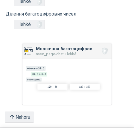
lehké
Ділення багатоцифрових чисел
lehké
Множення багатоцифрових чисел
main_page-chat • lehké
Nahoru