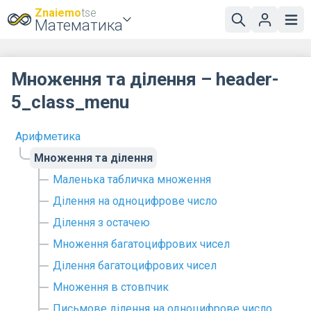
Znaiemo
tse
Математика
Множення та ділення – header-
5_class_menu
Арифметика
Множення та ділення
Маленька табличка множення
Ділення на одноцифрове число
Ділення з остачею
Множення багатоцифрових чисел
Ділення багатоцифрових чисел
Множення в стовпчик
Письмове ділення на одноцифрове число