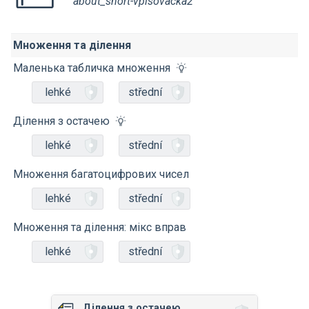
about_short-vpisovacka2
Множення та ділення
Маленька табличка множення
lehké
střední
Ділення з остачею
lehké
střední
Множення багатоцифрових чисел
lehké
střední
Множення та ділення: мікс вправ
lehké
střední
Ділення з остачею