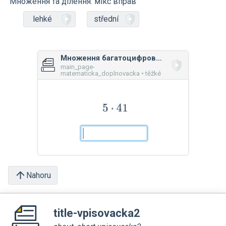
Множення та ділення: мікс вправ
lehké
střední
Множення багатоцифрових чисел
main_page-
matematicka_doplnovacka • těžké
Nahoru
title-vpisovacka2