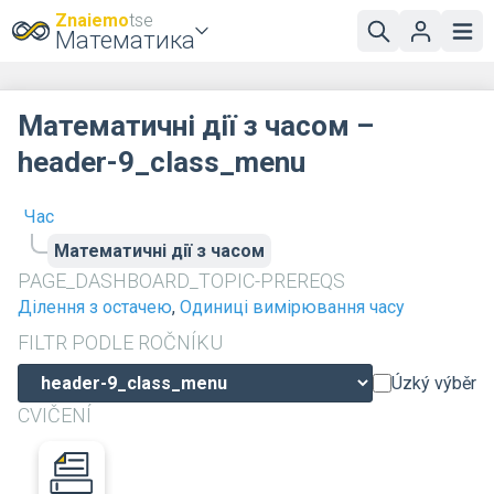
Znaiemo
tse
Математика
Математичні дії з часом –
header-9_class_menu
Час
Математичні дії з часом
PAGE_DASHBOARD_TOPIC-PREREQS
Ділення з остачею
,
Одиниці вимірювання часу
FILTR PODLE ROČNÍKU
Úzký výběr
CVIČENÍ