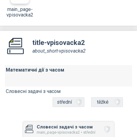
main_page-
vpisovacka2
title-vpisovacka2
about_short-vpisovacka2
Математичні дії з часом
Словесні задачі з часом
střední
těžké
Словесні задачі з часом
main_page-vpisovacka2 • střední