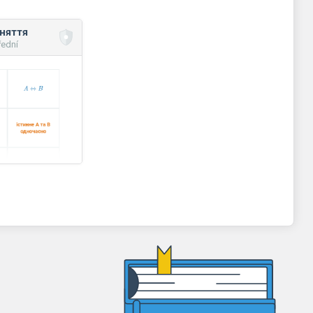
оняття
řední