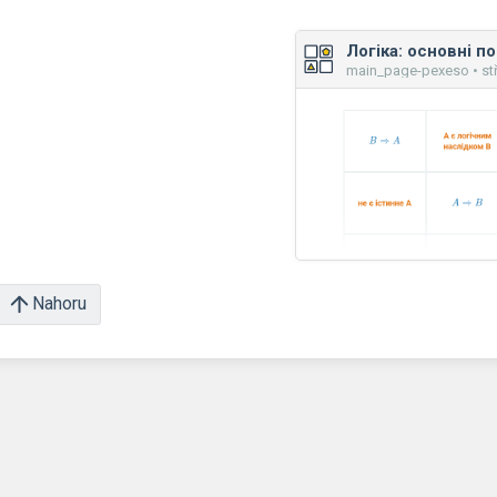
Логіка: основні п
main_page-pexeso • st
Nahoru