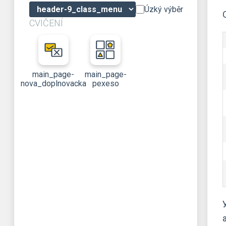
Úzký výběr
CVIČENÍ
main_page-
main_page-
nova_doplnovacka
pexeso