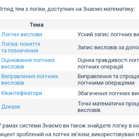
Огляд тем з логіки, доступних на Знаємо математику:
Тема
Логічні вислови
Усний запис логічних в
Логіка: поняття
Запис висловів за допо
та позначення
Оцінювання логічних
Оцінка правдивості лог
висловів
логічних операцій
Виправлення логічних
Виправлення та спроще
висловів
логічними операціями
Квантифікатори
Збагачення логічних в
Точні математичні проц
Докази
висловів
У рамах системи Знаємо ви також знайдете логіку в і
акцент зроблений на логічні зв’язки, використовувані 