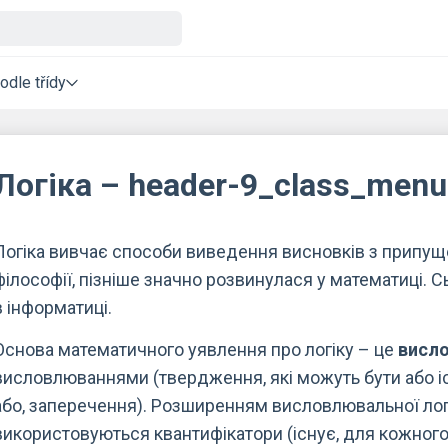
odle třídy
Логіка – header-9_class_menu
Логіка вивчає способи виведення висновків з припуще
філософії, пізніше значно розвинулася у математиці. 
в інформатиці.
Основа математичного уявлення про логіку – це
висло
висловлюваннями (твердження, які можуть бути або істи
або, заперечення). Розширенням висловлювальної лог
використовуються квантифікатори (існує, для кожного