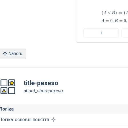
Nahoru
title-pexeso
about_short-pexeso
Логіка
Логіка: основні поняття