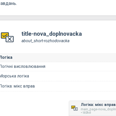
завдань.
title-nova_doplnovacka
about_short-rozhodovacka
Логіка
Логічні висловлювання
Морська логіка
Логіка: мікс вправ
Логіка: мікс вправ
main_page-nova_dopl
• těžké