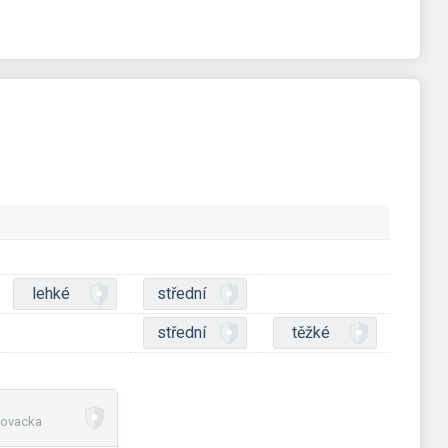
lehké
střední
střední
těžké
novacka