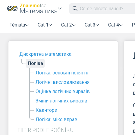
Znaiemo
tse
Математика
Témata
Cat 1
Cat 2
Cat 3
Cat 4
P
Дискретна математика
Логіка
Логіка: основні поняття
Логічні висловлювання
Оцінка логічних виразів
Зміни логічних виразів
Квантори
Логіка: мікс вправ
FILTR PODLE ROČNÍKU