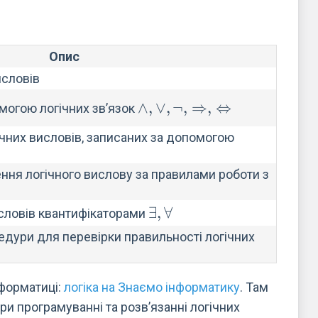
Опис
исловів
\wedge, \vee,
∧
,
∨
,
¬
,
⇒
,
⇔
могою логічних зв’язок
\neg,
ічних висловів, записаних за допомогою
\Rightarrow,
\Leftrightarrow
ння логічного вислову за правилами роботи з
\exists,
∃
,
∀
исловів квантифікаторами
\forall
едури для перевірки правильності логічних
нформатиці:
логіка на Знаємо інформатику
. Там
при програмуванні та розв’язанні логічних