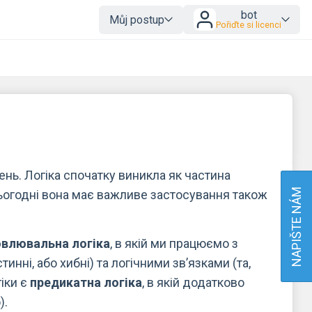
bot
Můj postup
Pořiďte si licenci
нь. Логіка спочатку виникла як частина
NAPIŠTE NÁM
Сьогодні вона має важливе застосування також
влювальна логіка
, в якій ми працюємо з
нні, або хибні) та логічними зв’язками (та,
іки є
предикатна логіка
, в якій додатково
).