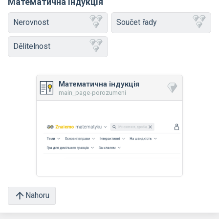
Математична індукція
Nerovnost
Součet řady
Dělitelnost
Математична індукція
main_page-porozumeni
Nahoru