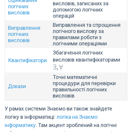
Оцінювання
\Le
висловів, записаних за
логічних
допомогою логічних
висловів
операцій
Виправлення та спрощення
Виправлення
логічного вислову за
логічних
правилами роботи з
висловів
логічними операціями
Збагачення логічних
\exi
висловів квантифікаторами
Квантифікатори
∃
,
∀
\for
Точні математичні
процедури для перевірки
Докази
правильності логічних
висловів
У рамах системи Знаємо ви також знайдете
логіку в інформатиці:
логіка на Знаємо
інформатику
. Там акцент зроблений на логічні