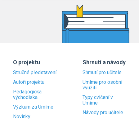
O projektu
Shrnutí a návody
Stručné představení
Shrnutí pro učitele
Autoři projektu
Umíme pro osobní
využití
Pedagogická
východiska
Typy cvičení v
Umíme
Výzkum za Umíme
Návody pro učitele
Novinky