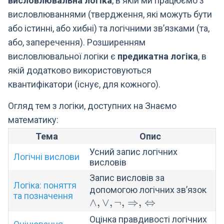
висловлювальна логіка
, в якій ми працюємо з
висловлюваннями (твердження, які можуть бути
або істинні, або хибні) та логічними зв’язками (та,
або, заперечення). Розширенням
висловлювальної логіки є
предикатна логіка
, в
якій додатково використовуються
квантифікатори (існує, для кожного).
Огляд тем з логіки, доступних на Знаємо
математику:
Тема
Опис
Усний запис логічних
Логічні вислови
висловів
Запис висловів за
Логіка: поняття
\we
допомогою логічних зв’язок
та позначення
∧
,
∨
,
¬
,
⇒
,
⇔
\ne
\Ri
Оцінка правдивості логічних