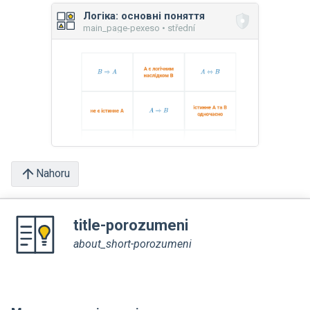
Логіка: основні поняття
main_page-pexeso • střední
Nahoru
title-porozumeni
about_short-porozumeni