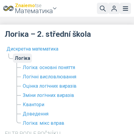
Znaiemo
tse
Математика
Логіка – 2. střední škola
Дискретна математика
Логіка
Логіка: основні поняття
Логічні висловлювання
Оцінка логічних виразів
Зміни логічних виразів
Квантори
Доведення
Логіка: мікс вправ
FILTR PODLE ROČNÍKU