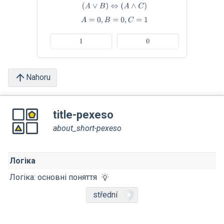
Nahoru
title-pexeso
about_short-pexeso
Логіка
Логіка: основні поняття
střední