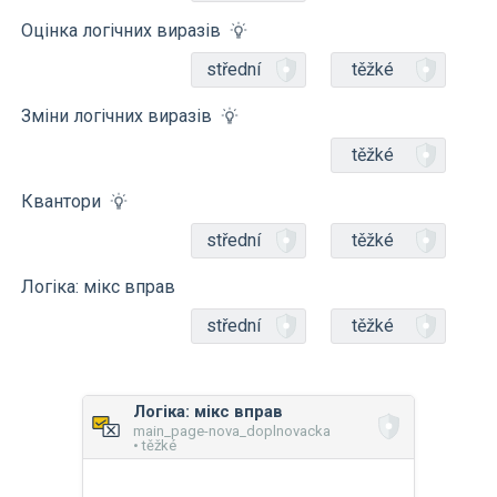
Оцінка логічних виразів
střední
těžké
Зміни логічних виразів
těžké
Квантори
střední
těžké
Логіка: мікс вправ
střední
těžké
Логіка: мікс вправ
main_page-nova_doplnovacka
• těžké