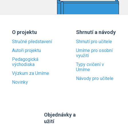
O projektu
Shrnutí a návody
Stručné představení
Shrnutí pro učitele
Autoři projektu
Umíme pro osobní
využití
Pedagogická
východiska
Typy cvičení v
Umíme
Výzkum za Umíme
Návody pro učitele
Novinky
Objednávky a
užití