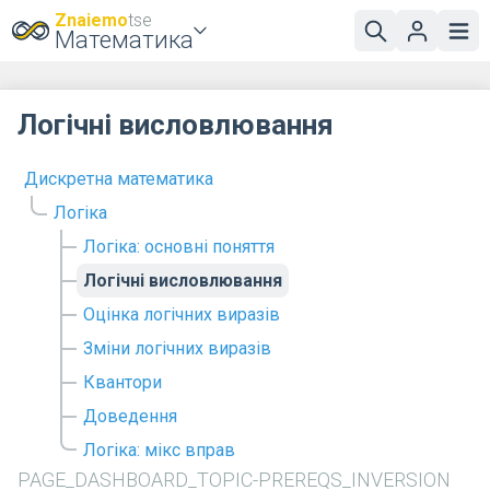
Znaiemo
tse
Математика
Логічні висловлювання
Дискретна математика
Логіка
Логіка: основні поняття
Логічні висловлювання
Оцінка логічних виразів
Зміни логічних виразів
Квантори
Доведення
Логіка: мікс вправ
PAGE_DASHBOARD_TOPIC-PREREQS_INVERSION