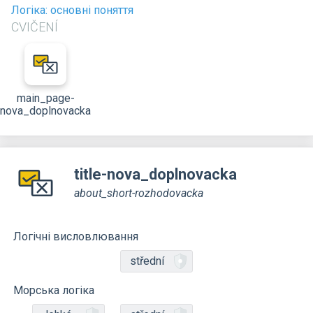
Логіка: основні поняття
CVIČENÍ
main_page-
nova_doplnovacka
title-nova_doplnovacka
about_short-rozhodovacka
Логічні висловлювання
střední
Морська логіка