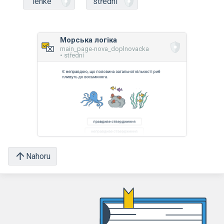
lehké
střední
Морська логіка
main_page-nova_doplnovacka
• střední
Nahoru