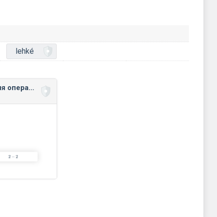
lehké
Порядок виконання операцій, дужки