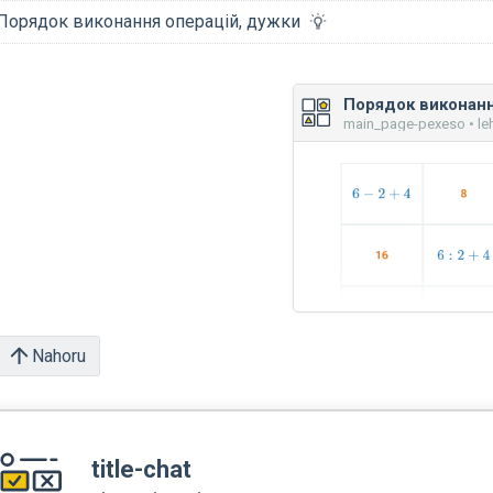
Порядок виконання операцій, дужки
main_page-pexeso • le
Nahoru
title-chat