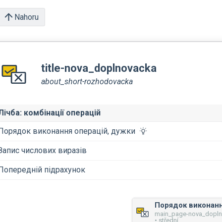
Nahoru
title-nova_doplnovacka
about_short-rozhodovacka
Лічба: комбінації операцій
Порядок виконання операцій, дужки
Запис числових виразів
Попередній підрахунок
main_page-nova_dopl
• střední