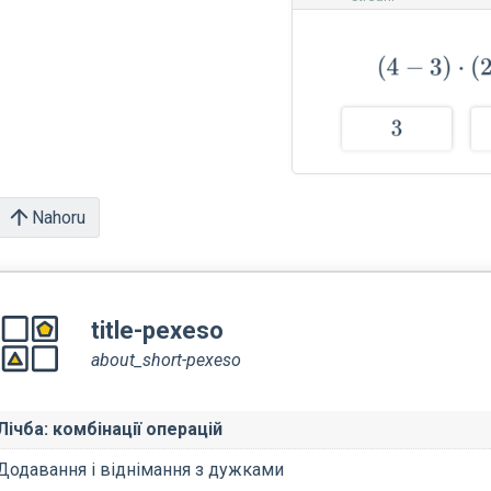
Nahoru
title-pexeso
about_short-pexeso
Лічба: комбінації операцій
Додавання і віднімання з дужками