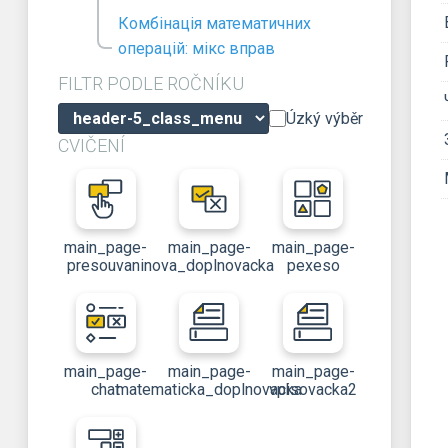
Комбінація математичних
операцій: мікс вправ
FILTR PODLE ROČNÍKU
Úzký výběr
CVIČENÍ
main_page-
main_page-
main_page-
presouvani
nova_doplnovacka
pexeso
main_page-
main_page-
main_page-
chat
matematicka_doplnovacka
vpisovacka2