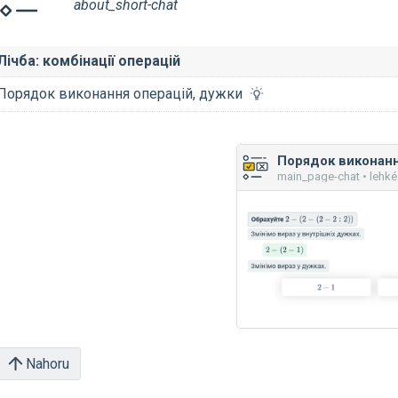
about_short-chat
Лічба: комбінації операцій
Порядок виконання операцій, дужки
main_page-chat • lehké
Nahoru