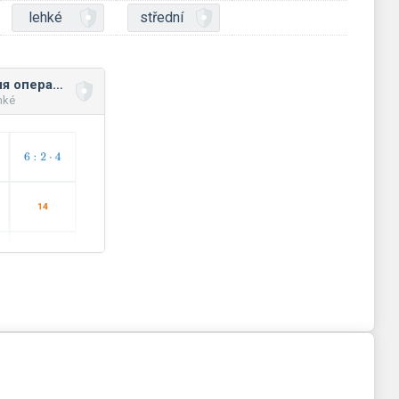
lehké
střední
Порядок виконання операцій, дужки
hké