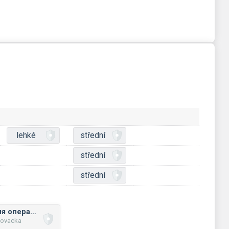
lehké
střední
střední
střední
Порядок виконання операцій, дужки
novacka