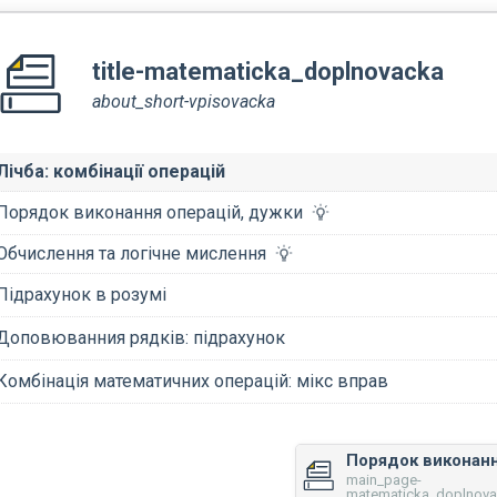
title-matematicka_doplnovacka
about_short-vpisovacka
Лічба: комбінації операцій
Порядок виконання операцій, дужки
Обчислення та логічне мислення
Підрахунок в розумі
Доповюванния рядків: підрахунок
Комбінація математичних операцій: мікс вправ
main_page-
matematicka_doplnovac