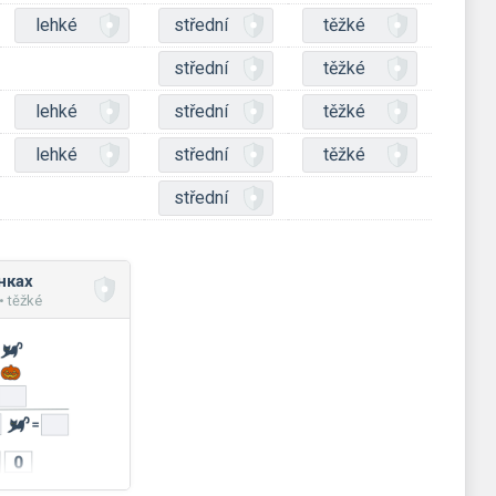
lehké
střední
těžké
střední
těžké
lehké
střední
těžké
lehké
střední
těžké
střední
нках
• těžké