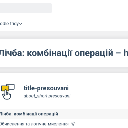
odle třídy
Лічба: комбінації операцій –
title-presouvani
about_short-presouvani
Лічба: комбінації операцій
Обчислення та логічне мислення