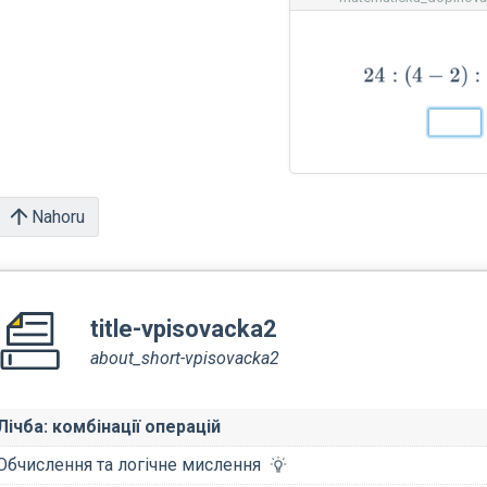
Nahoru
title-vpisovacka2
about_short-vpisovacka2
Лічба: комбінації операцій
Обчислення та логічне мислення