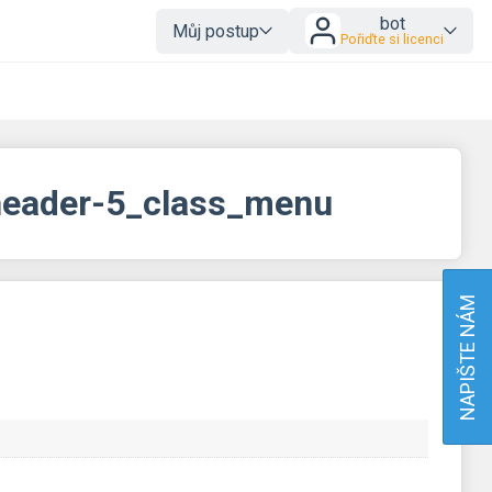
bot
Můj postup
Pořiďte si licenci
 header-5_class_menu
NAPIŠTE NÁM