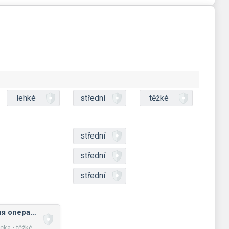
lehké
střední
těžké
střední
střední
střední
Порядок виконання операцій, дужки
ka • těžké