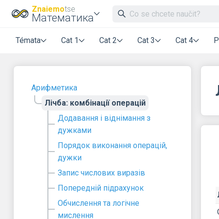
Znaiemo
tse
Математика
Témata
Cat 1
Cat 2
Cat 3
Cat 4
P
Арифметика
Лічба: комбінації операцій
Додавання і віднімання з
дужками
Порядок виконання операцій,
дужки
Запис числових виразів
Попередній підрахунок
Обчислення та логічне
мислення