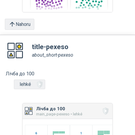
Nahoru
title-pexeso
about_short-pexeso
Лічба до 100
lehké
Лічба до 100
main_page-pexeso • lehké