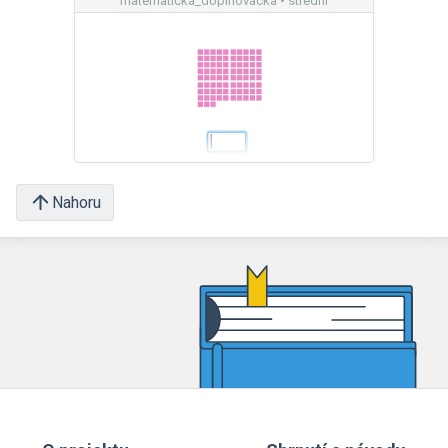
matematicka_doplnovacka • střední
Nahoru