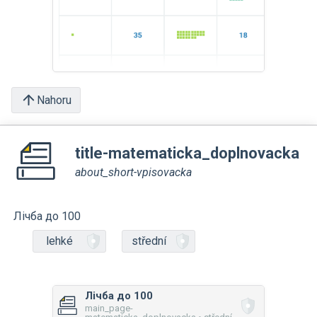
Nahoru
title-matematicka_doplnovacka
about_short-vpisovacka
Лічба до 100
lehké
střední
Лічба до 100
main_page-