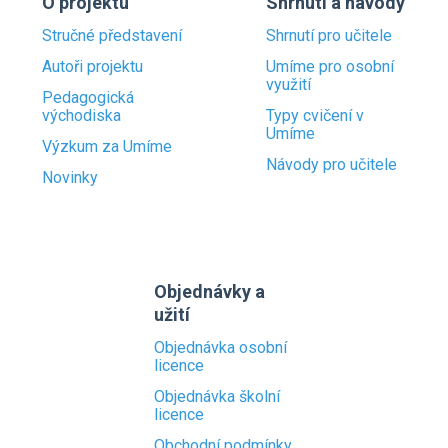
O projektu
Shrnutí a návody
Stručné představení
Shrnutí pro učitele
Autoři projektu
Umíme pro osobní
využití
Pedagogická
východiska
Typy cvičení v
Umíme
Výzkum za Umíme
Návody pro učitele
Novinky
Objednávky a
užití
Objednávka osobní
licence
Objednávka školní
licence
Obchodní podmínky