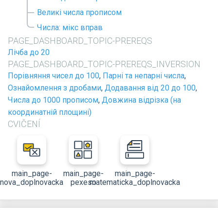
Великі числа прописом
Числа: мікс вправ
PAGE_DASHBOARD_TOPIC-PREREQS
Лічба до 20
PAGE_DASHBOARD_TOPIC-PREREQS_INVERSION
Порівняння чисел до 100
,
Парні та непарні числа
,
Ознайомлення з дробами
,
Додавання від 20 до 100
,
Числа до 1000 прописом
,
Довжина відрізка (на
координатній площині)
CVIČENÍ
main_page-
main_page-
main_page-
nova_doplnovacka
pexeso
matematicka_doplnovacka