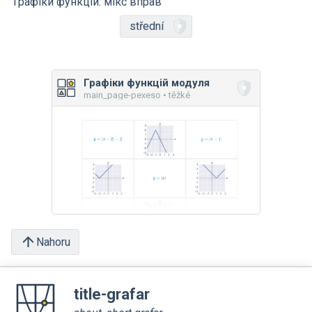
Графіки функцій: мікс вправ
střední
Графіки функцій модуля
main_page-pexeso • těžké
Nahoru
title-grafar