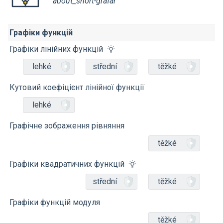
about_short-grafar
Графіки функцій
Графіки лінійних функцій
lehké
střední
těžké
Кутовий коефіцієнт лінійної функції
lehké
Графічне зображення рівняння
těžké
Графіки квадратичних функцій
střední
těžké
Графіки функцій модуля
těžké