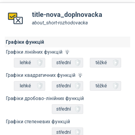
title-nova_doplnovacka
about_short-rozhodovacka
Графіки функцій
Графіки лінійних функцій
lehké
střední
těžké
Графіки квадратичних функцій
lehké
střední
těžké
Графіки дробово-лінійних функцій
střední
Графіки степеневих функцій
střední