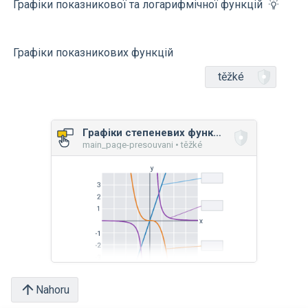
Графіки показникової та логарифмічної функцій
Графіки показникових функцій
těžké
Графіки степеневих функцій
main_page-presouvani • těžké
Nahoru