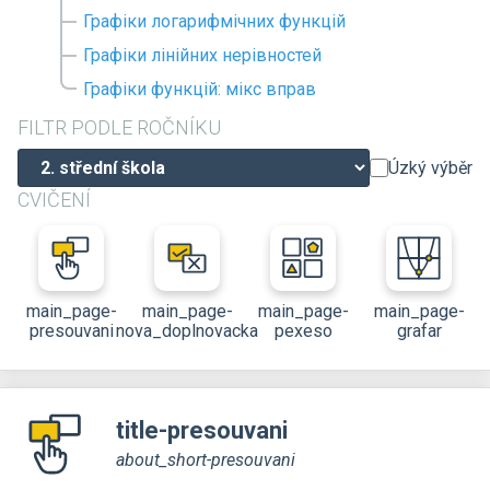
Графіки логарифмічних функцій
Графіки лінійних нерівностей
Графіки функцій: мікс вправ
FILTR PODLE ROČNÍKU
Úzký výběr
CVIČENÍ
main_page-
main_page-
main_page-
main_page-
presouvani
nova_doplnovacka
pexeso
grafar
title-presouvani
about_short-presouvani