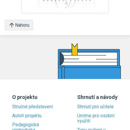
Nahoru
O projektu
Shrnutí a návody
Stručné představení
Shrnutí pro učitele
Autoři projektu
Umíme pro osobní
využití
Pedagogická
východiska
Typy cvičení v