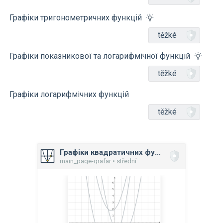
Графіки тригонометричних функцій
těžké
Графіки показникової та логарифмічної функцій
těžké
Графіки логарифмічних функцій
těžké
Графіки квадратичних функцій
main_page-grafar • střední