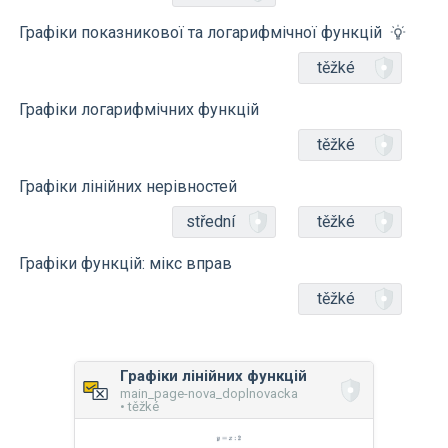
Графіки показникової та логарифмічної функцій
těžké
Графіки логарифмічних функцій
těžké
Графіки лінійних нерівностей
střední
těžké
Графіки функцій: мікс вправ
těžké
Графіки лінійних функцій
main_page-nova_doplnovacka
• těžké