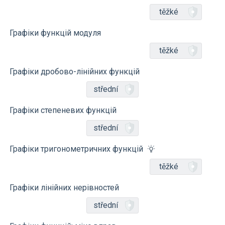
těžké
Графіки функцій модуля
těžké
Графіки дробово-лінійних функцій
střední
Графіки степеневих функцій
střední
Графіки тригонометричних функцій
těžké
Графіки лінійних нерівностей
střední