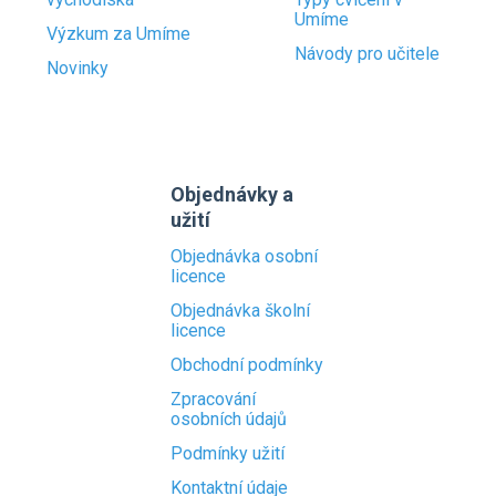
Umíme
Výzkum za Umíme
Návody pro učitele
Novinky
Objednávky a
užití
Objednávka osobní
licence
Objednávka školní
licence
Obchodní podmínky
Zpracování
osobních údajů
Podmínky užití
Kontaktní údaje