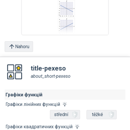
Nahoru
title-pexeso
about_short-pexeso
Графіки функцій
Графіки лінійних функцій
střední
těžké
Графіки квадратичних функцій