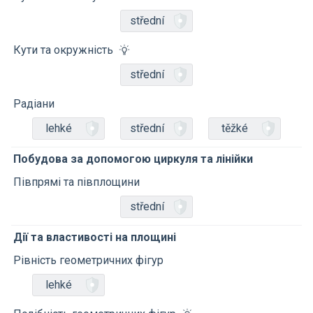
střední
Кути та окружність
střední
Радіани
lehké
střední
těžké
Побудова за допомогою циркуля та лінійки
Півпрямі та півплощини
střední
Дії та властивості на площині
Рівність геометричних фігур
lehké