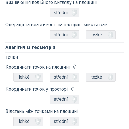
Визначення подібного вигляду на площині
střední
Операції та властивості на площині: мікс вправ
střední
těžké
Аналітична геометрія
Точки
Координати точок на площині
lehké
střední
těžké
Координати точок у просторі
střední
Відстань між точками на площині
lehké
střední