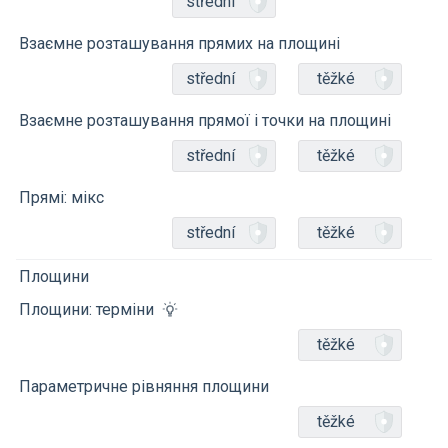
střední
Взаємне розташування прямих на площині
střední
těžké
Взаємне розташування прямої і точки на площині
střední
těžké
Прямі: мікс
střední
těžké
Площини
Площини: терміни
těžké
Параметричне рівняння площини
těžké