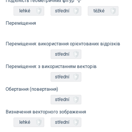
Подібність геометричних фігур
lehké
střední
těžké
Переміщення
Переміщення: використання орієнтованих відрізків
střední
Переміщення: з використанням векторів
střední
Обертання (повертання)
střední
Визначення векторного зображення
lehké
střední