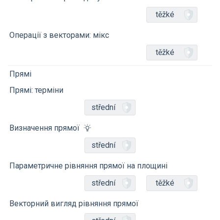
těžké
Операції з векторами: мікс
těžké
Прямі
Прямі: терміни
střední
Визначення прямої
střední
Параметричне рівняння прямої на площині
střední
těžké
Векторний вигляд рівняння прямої