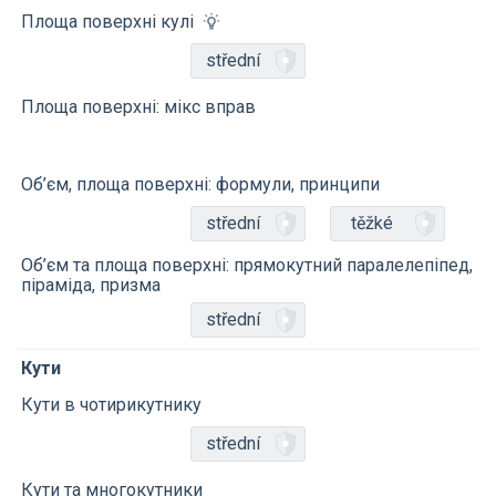
Площа поверхні кулі
střední
Площа поверхні: мікс вправ
Об’єм, площа поверхні: формули, принципи
střední
těžké
Об’єм та площа поверхні: прямокутний паралелепіпед,
піраміда, призма
střední
Кути
Кути в чотирикутнику
střední
Кути та многокутники