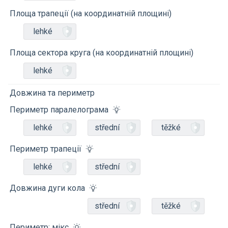
Площа трапеції (на координатній площині)
lehké
Площа сектора круга (на координатній площині)
lehké
Довжина та периметр
Периметр паралелограма
lehké
střední
těžké
Периметр трапеції
lehké
střední
Довжина дуги кола
střední
těžké
Периметр: мікс