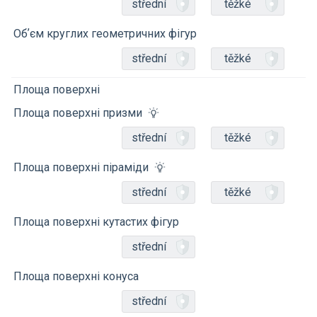
střední
těžké
Обʼєм круглих геометричних фігур
střední
těžké
Площа поверхні
Площа поверхні призми
střední
těžké
Площа поверхні піраміди
střední
těžké
Площа поверхні кутастих фігур
střední
Площа поверхні конуса
střední