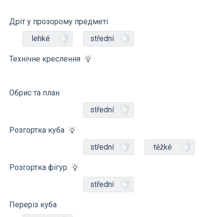
Дріт у прозорому предметі
lehké
střední
Технічне креслення
Обрис та план
střední
Розгортка куба
střední
těžké
Розгортка фігур
střední
Переріз куба