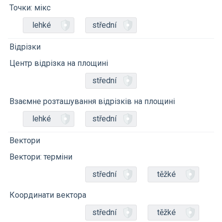
Точки: мікс
lehké
střední
Відрізки
Центр відрізка на площині
střední
Взаємне розташування відрізків на площині
lehké
střední
Вектори
Вектори: терміни
střední
těžké
Координати вектора
střední
těžké