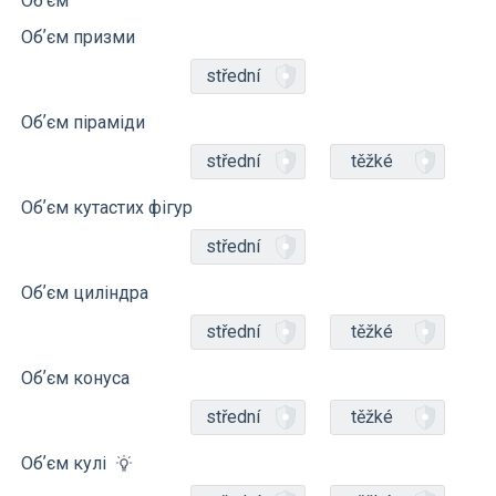
Обʼєм
Обʼєм призми
střední
Обʼєм піраміди
střední
těžké
Обʼєм кутастих фігур
střední
Обʼєм циліндра
střední
těžké
Обʼєм конуса
střední
těžké
Обʼєм кулі