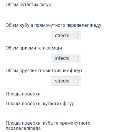
Обʼєм кутастих фігур
Об’єм кубу a прямокутного паралелепіпеду
střední
Об’єм призми та піраміди
střední
Обʼєм круглих геометричних фігур
střední
Площа поверхні
Площа поверхні кутастих фігур
Площа поверхні куба та прямокутного
паралелепіпеда