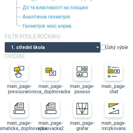
Дії та властивості на площині
Аналітична геометрія
Геометрія: мікс вправ
FILTR PODLE ROČNÍKU
Úzký výběr
CVIČENÍ
main_page-
main_page-
main_page-
main_page-
presouvani
nova_doplnovacka
pexeso
chat
main_page-
main_page-
main_page-
main_page-
ematicka_doplnovacka
vpisovacka2
grafar
mrizkovana