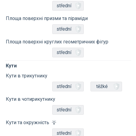
střední
Площа поверхні призми та піраміди
střední
Площа поверхні круглих геометричних фігур
střední
Кути
Кути в трикутнику
střední
těžké
Кути в чотирикутнику
střední
Кути та окружність
střední