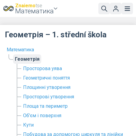
Znaiemo
tse
Математика
Геометрія – 1. střední škola
Математика
Геометрія
Просторова уява
Геометричні поняття
Площинні утворення
Просторові утворення
Площа та периметр
Об'єм і поверхня
Кути
Побудова за допомогою циркуля та лінійки