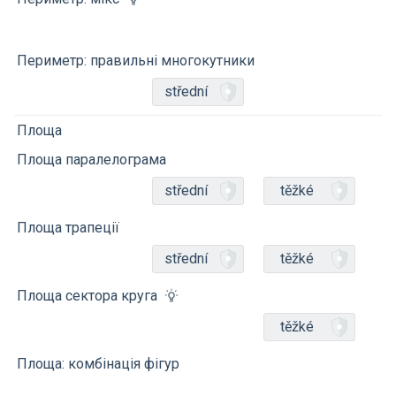
Периметр: правильні многокутники
střední
Площа
Площа паралелограма
střední
těžké
Площа трапеції
střední
těžké
Площа сектора круга
těžké
Площа: комбінація фігур