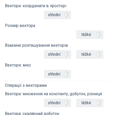
Вектори: координати в просторі
střední
Розмір вектора
těžké
Взаємне розташування векторів
střední
těžké
Вектори: мікс
střední
Операції з векторами
Вектори: множення на константу, добуток, різниця
střední
těžké
Вектори: скалярний добуток