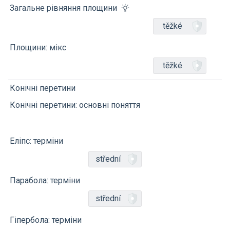
Загальне рівняння площини
těžké
Площини: мікс
těžké
Конічні перетини
Конічні перетини: основні поняття
Еліпс: терміни
střední
Парабола: терміни
střední
Гіпербола: терміни