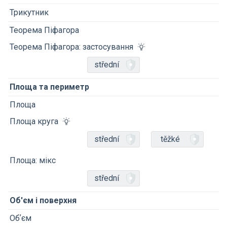
Трикутник
Теорема Піфагора
Теорема Піфагора: застосування
střední
Площа та периметр
Площа
Площа круга
střední
těžké
Площа: мікс
střední
Об'єм і поверхня
Обʼєм