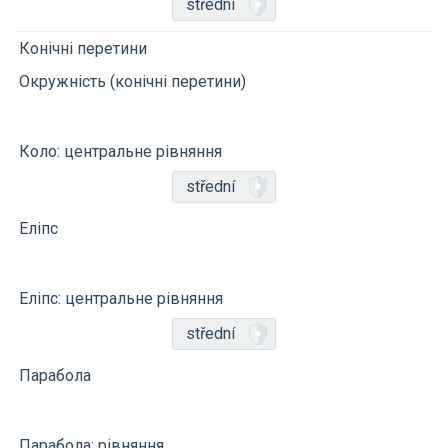
střední
Конічні перетини
Окружність (конічні перетини)
Коло: центральне рівняння
střední
Еліпс
Еліпс: центральне рівняння
střední
Парабола
Парабола: рівняння