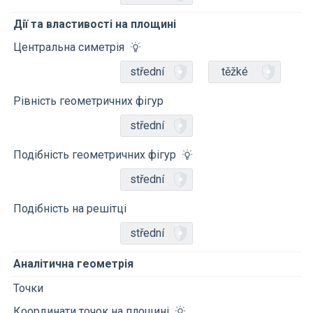
Дії та властивості на площині
Центральна симетрія
střední
těžké
Рівність геометричних фігур
střední
Подібність геометричних фігур
střední
Подібність на решітці
střední
Аналітична геометрія
Точки
Координати точок на площині