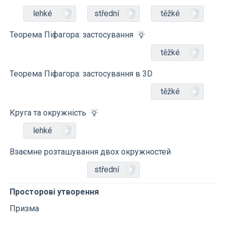
lehké
střední
těžké
Теорема Піфагора: застосування
těžké
Теорема Піфагора: застосування в 3D
těžké
Круга та окружність
lehké
Взаємне розташування двох окружностей
střední
Просторові утворення
Призма