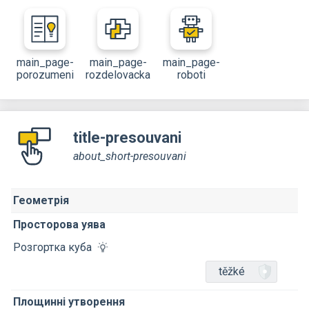
main_page-
main_page-
main_page-
porozumeni
rozdelovacka
roboti
title-presouvani
about_short-presouvani
Геометрія
Просторова уява
Розгортка куба
těžké
Площинні утворення