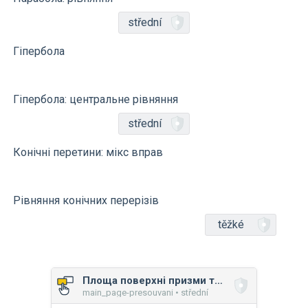
střední
Гіпербола
Гіпербола: центральне рівняння
střední
Конічні перетини: мікс вправ
Рівняння конічних перерізів
těžké
Площа поверхні призми та піраміди
main_page-presouvani • střední