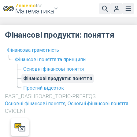
Znaiemo
tse
Математика
Фінансові продукти: поняття
Фінансова грамотність
Фінансові поняття та принципи
Основні фінансові поняття
Фінансові продукти: поняття
Простий відсоток
PAGE_DASHBOARD_TOPIC-PREREQS
Основні фінансові поняття
,
Основні фінансові поняття
CVIČENÍ