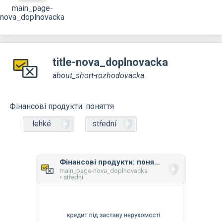
main_page-
nova_doplnovacka
title-nova_doplnovacka
about_short-rozhodovacka
Фінансові продукти: поняття
lehké
střední
Фінансові продукти: поняття
main_page-nova_doplnovacka
• střední