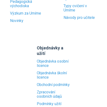
Pedagogická
východiska
Typy cvičení v
Umíme
Výzkum za Umíme
Návody pro učitele
Novinky
Objednávky a
užití
Objednávka osobní
licence
Objednávka školní
licence
Obchodní podmínky
Zpracování
osobních údajů
Podmínky užití