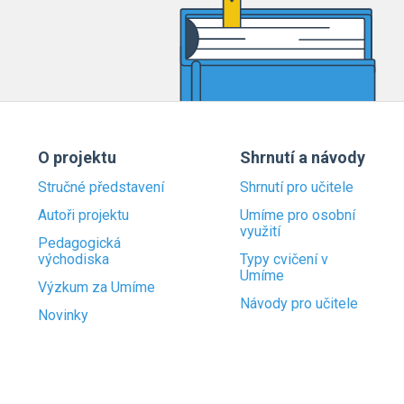
O projektu
Shrnutí a návody
Stručné představení
Shrnutí pro učitele
Autoři projektu
Umíme pro osobní
využití
Pedagogická
východiska
Typy cvičení v
Umíme
Výzkum za Umíme
Návody pro učitele
Novinky