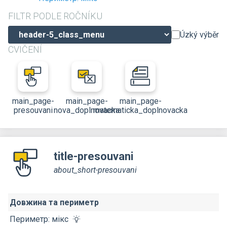
FILTR PODLE ROČNÍKU
Úzký výběr
CVIČENÍ
main_page-
main_page-
main_page-
presouvani
nova_doplnovacka
matematicka_doplnovacka
title-presouvani
about_short-presouvani
Довжина та периметр
Периметр: мікс