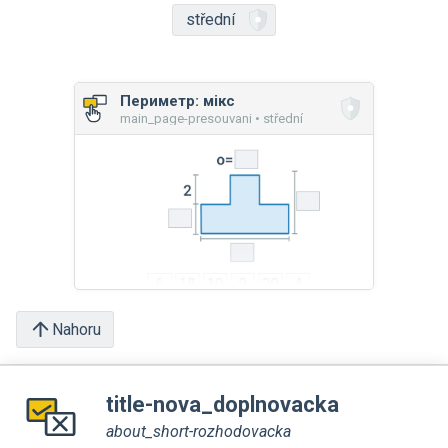
střední
Периметр: мікс
main_page-presouvani • střední
Nahoru
title-nova_doplnovacka
about_short-rozhodovacka