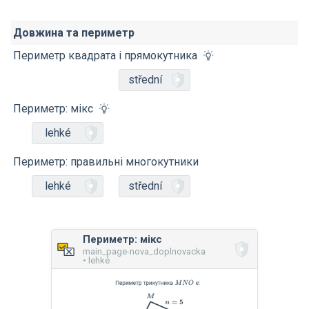
Довжина та периметр
Периметр квадрата і прямокутника
střední
Периметр: мікс
lehké
Периметр: правильні многокутники
lehké
střední
Периметр: мікс
main_page-nova_doplnovacka
• lehké