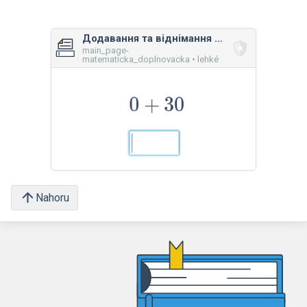
Додавання та віднімання do 100 по десятках
main_page-
matematicka_doplnovacka • lehké
Nahoru