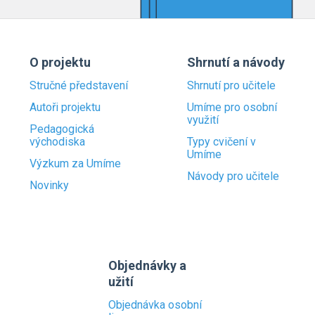
O projektu
Shrnutí a návody
Stručné představení
Shrnutí pro učitele
Autoři projektu
Umíme pro osobní
využití
Pedagogická
východiska
Typy cvičení v
Umíme
Výzkum za Umíme
Návody pro učitele
Novinky
Objednávky a
užití
Objednávka osobní