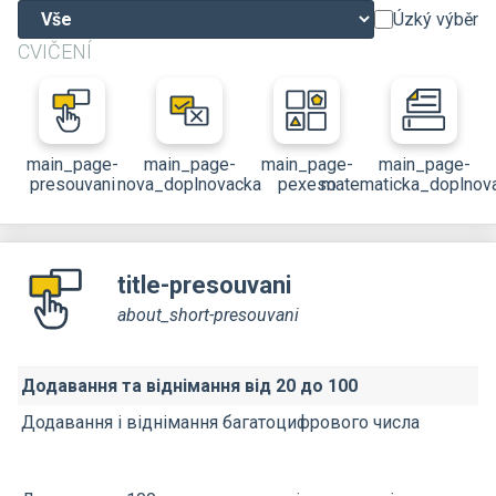
Úzký výběr
CVIČENÍ
main_page-
main_page-
main_page-
main_page-
presouvani
nova_doplnovacka
pexeso
matematicka_doplnov
title-presouvani
about_short-presouvani
Додавання та віднімання від 20 до 100
Додавання і віднімання багатоцифрового числа